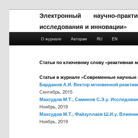
Электронный научно-прак
исследования и инновации»
Main menu
О журнале
Авторам
RU
EN
Skip to primary content
Skip to secondary content
Статьи по ключевому слову «реактивная 
Статьи в журнале «Современные научные 
Барданов А.И. Вектор мгновенной реакти
Сентябрь, 2015
Махсудов М.Т., Саминов С.Э.у. Исследова
Ноябрь, 2019
Махсудов М.Т., Файзуллаев Ш.И.у. Влияни
Ноябрь, 2019