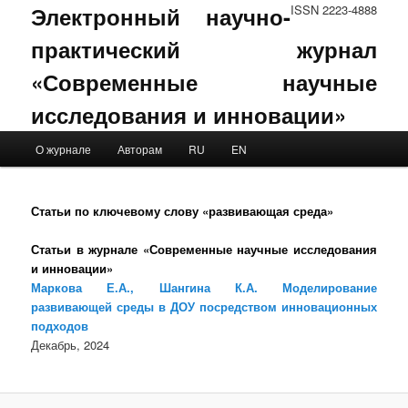
Электронный научно-
ISSN 2223-4888
практический журнал
«Современные научные
исследования и инновации»
Main menu
О журнале
Авторам
RU
EN
Skip to primary content
Skip to secondary content
Статьи по ключевому слову «развивающая среда»
Статьи в журнале «Современные научные исследования
и инновации»
Маркова Е.А., Шангина К.А. Моделирование
развивающей среды в ДОУ посредством инновационных
подходов
Декабрь, 2024