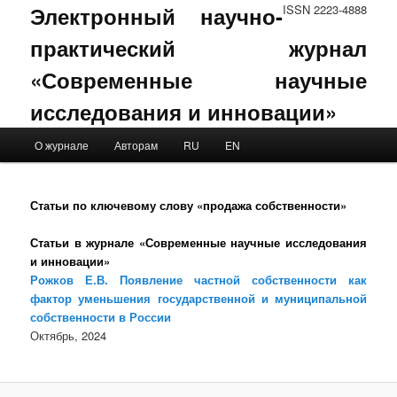
Электронный научно-
ISSN 2223-4888
практический журнал
«Современные научные
исследования и инновации»
Main menu
О журнале
Авторам
RU
EN
Skip to primary content
Skip to secondary content
Статьи по ключевому слову «продажа собственности»
Статьи в журнале «Современные научные исследования
и инновации»
Рожков Е.В. Появление частной собственности как
фактор уменьшения государственной и муниципальной
собственности в России
Октябрь, 2024