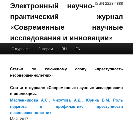
Электронный научно-
ISSN 2223-4888
практический журнал
«Современные научные
исследования и инновации»
Main menu
О журнале
Авторам
RU
EN
Skip to primary content
Skip to secondary content
Статьи по ключевому слову «преступность
несовершеннолетних»
Статьи в журнале «Современные научные исследования
и инновации»
Масленникова А.С., Чихутова А.Д., Юрина В.М. Роль
педагога в профилактике преступности
несовершеннолетних
Май, 2017