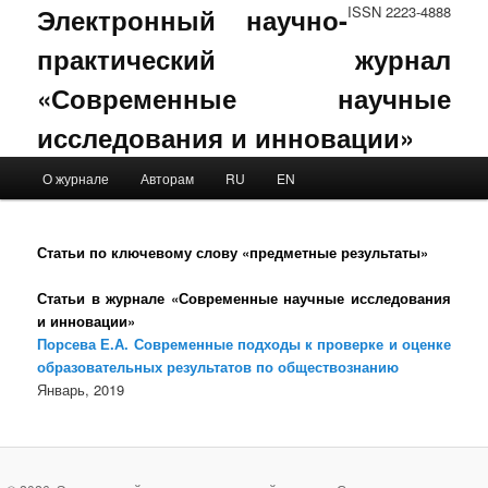
Электронный научно-
ISSN 2223-4888
практический журнал
«Современные научные
исследования и инновации»
Main menu
О журнале
Авторам
RU
EN
Skip to primary content
Skip to secondary content
Статьи по ключевому слову «предметные результаты»
Статьи в журнале «Современные научные исследования
и инновации»
Порсева Е.А. Современные подходы к проверке и оценке
образовательных результатов по обществознанию
Январь, 2019