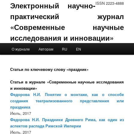
Электронный научно-
ISSN 2223-4888
практический журнал
«Современные научные
исследования и инновации»
Main menu
О журнале
Авторам
RU
EN
Skip to primary content
Skip to secondary content
Статьи по ключевому слову «праздник»
Статьи в журнале «Современные научные исследования
и инновации»
Федорова Н.И. Понятие о монтаже, как о способе
создания театрализованного представления или
праздника
Июль, 2017
Федорова Н.И. Праздники Древнего Рима, как один из
аспектов распада Римской Империи
Июль, 2017