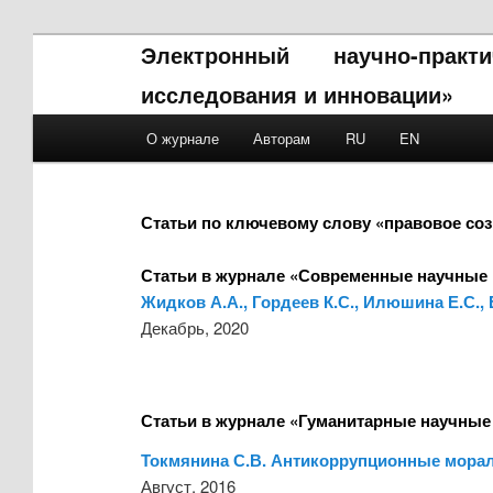
Электронный научно-прак
исследования и инновации»
Main menu
О журнале
Авторам
RU
EN
Skip to primary content
Skip to secondary content
Статьи по ключевому слову «правовое со
Статьи в журнале «Современные научные 
Жидков А.А., Гордеев К.С., Илюшина Е.С.,
Декабрь, 2020
Статьи в журнале «Гуманитарные научные
Токмянина С.В. Антикоррупционные морал
Август, 2016