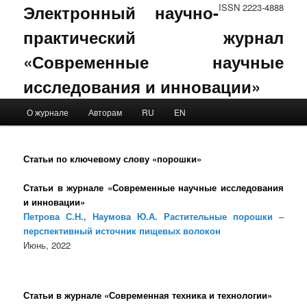
Электронный научно-
ISSN 2223-4888
практический журнал
«Современные научные
исследования и инновации»
Main menu
О журнале
Авторам
RU
EN
Skip to primary content
Skip to secondary content
Статьи по ключевому слову «порошки»
Статьи в журнале «Современные научные исследования
и инновации»
Петрова С.Н., Наумова Ю.А. Растительные порошки –
перспективный источник пищевых волокон
Июнь, 2022
Статьи в журнале «Современная техника и технологии»