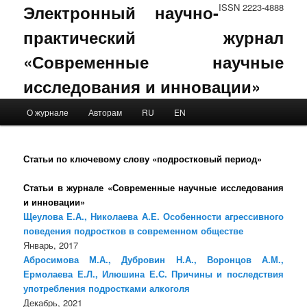
Электронный научно-
ISSN 2223-4888
практический журнал
«Современные научные
исследования и инновации»
Main menu
О журнале
Авторам
RU
EN
Skip to primary content
Skip to secondary content
Статьи по ключевому слову «подростковый период»
Статьи в журнале «Современные научные исследования
и инновации»
Щеулова Е.А., Николаева А.Е. Особенности агрессивного
поведения подростков в современном обществе
Январь, 2017
Абросимова М.А., Дубровин Н.А., Воронцов А.М.,
Ермолаева Е.Л., Илюшина Е.С. Причины и последствия
употребления подростками алкоголя
Декабрь, 2021