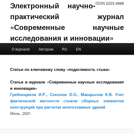
Электронный научно-
ISSN 2223-4888
практический журнал
«Современные научные
исследования и инновации»
Main menu
О журнале
Авторам
RU
EN
Skip to primary content
Skip to secondary content
Статьи по ключевому слову «податливость стыка»
Статьи в журнале «Современные научные исследования
и инновации»
Гребенщиков И.Р., Соколов О.О., Макарычев К.В. Учет
фактической жесткости стыков сборных элементов
конструкций при расчетах многоэтажных зданий
Июнь, 2021