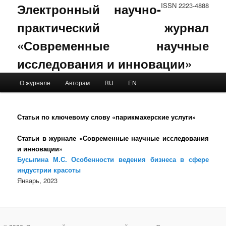
Электронный научно-
ISSN 2223-4888
практический журнал
«Современные научные
исследования и инновации»
Main menu
О журнале
Авторам
RU
EN
Skip to primary content
Skip to secondary content
Статьи по ключевому слову «парикмахерские услуги»
Статьи в журнале «Современные научные исследования
и инновации»
Бусыгина М.С. Особенности ведения бизнеса в сфере
индустрии красоты
Январь, 2023