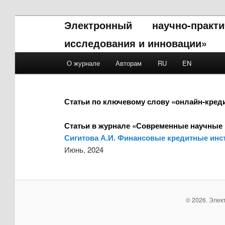
Электронный научно-прак
исследования и инновации»
Main menu
О журнале
Авторам
RU
EN
Skip to primary content
Skip to secondary content
Статьи по ключевому слову «онлайн-кред
Статьи в журнале «Современные научные 
Сигитова А.И. Финансовые кредитные инс
Июнь, 2024
© 2026. Элек