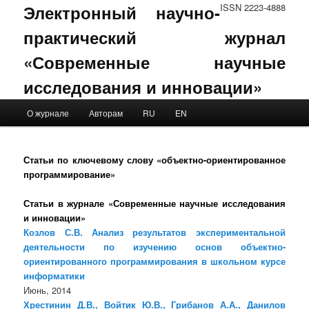
Электронный научно-
ISSN 2223-4888
практический журнал
«Современные научные
исследования и инновации»
Main menu
О журнале
Авторам
RU
EN
Skip to primary content
Skip to secondary content
Статьи по ключевому слову «объектно-ориентированное
программирование»
Статьи в журнале «Современные научные исследования
и инновации»
Козлов С.В. Анализ результатов экспериментальной
деятельности по изучению основ объектно-
ориентированного программирования в школьном курсе
информатики
Июнь, 2014
Хрестинин Д.В., Войтик Ю.В., Грибанов А.А., Данилов