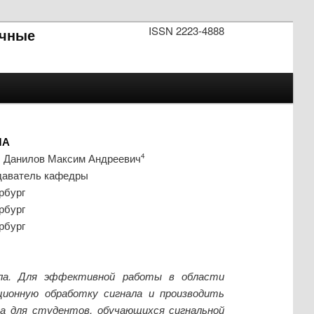
ISSN 2223-4888
чные
ЛА
, Данилов Максим Андреевич
4
одаватель кафедры
рбург
рбург
рбург
ала. Для эффективной работы в области
ционную обработку сигнала и производить
а для студентов, обучающихся сигнальной