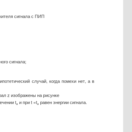
жителя сигнала с ПИП
ого сигнала;
потетический случай, когда помехи нет, а в
еграл z изображены на рисунке
 течении
t
и при t =
t
равен энергии сигнала.
и
и