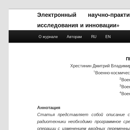
Электронный научно-прак
исследования и инновации»
Main menu
О журнале
Авторам
RU
EN
Skip to primary content
Skip to secondary content
П
Хрестинин Дмитрий Владими
Военно-космичес
1
Вое
2
Вое
3
Вое
4
Аннотация
Статья представляет собой описание с
радиотехники необходимо программное ср
операции с изменением вводных переменн