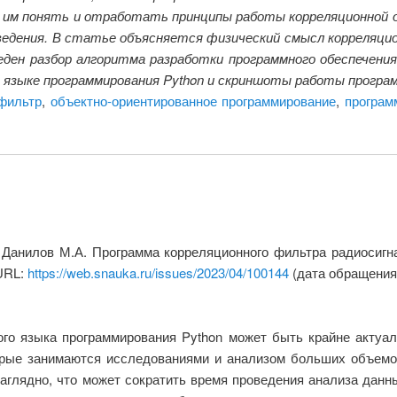
 им понять и отработать принципы работы корреляционной о
ведения. В статье объясняется физический смысл корреляци
еден разбор алгоритма разработки программного обеспечени
а языке программирования Python и скриншоты работы програ
фильтр
,
объектно-ориентированное программирование
,
програм
., Данилов М.А. Программа корреляционного фильтра радиосиг
 URL:
https://web.snauka.ru/issues/2023/04/100144
(дата обращения:
ого языка программирования Python может быть крайне актуал
торые занимаются исследованиями и анализом больших объемо
аглядно, что может сократить время проведения анализа данн