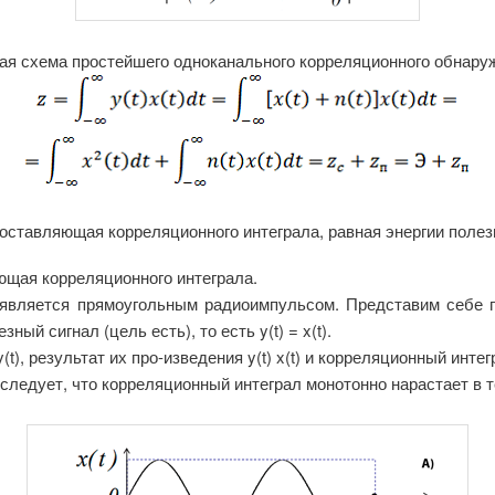
ная схема простейшего одноканального корреляционного обнару
оставляющая корреляционного интеграла, равная энергии полезн
ющая корреляционного интеграла.
является прямоугольным радиоимпульсом. Представим себе ги
ый сигнал (цель есть), то есть y(t) = x(t).
y(t), результат их про-изведения y(t) x(t) и корреляционный инт
(Г) следует, что корреляционный интеграл монотонно нарастает в