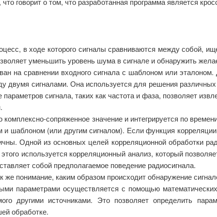
что говорит о том, что разработанная программа является кро
оцесс, в ходе которого сигналы сравниваются между собой, и
зволяет уменьшить уровень шума в сигнале и обнаружить жела
ван на сравнении входного сигнала с шаблоном или эталоном.
у двумя сигналами. Она используется для решения различных 
е параметров сигнала, таких как частота и фаза, позволяет из
.
го комплексно-сопряженное значение и интегрируется по времен
 и шаблоном (или другим сигналом). Если функция корреляции
тичны. Одной из основных целей корреляционной обработки ра
ля этого используется корреляционный анализ, который позвол
ставляет собой предполагаемое поведение радиосигнала.
к же понимание, каким образом происходит обнаружение сигна
ыми параметрами осуществляется с помощью математических
мого другими источниками. Это позволяет определить парам
шей обработке.