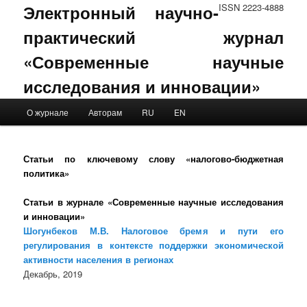
Электронный научно-
ISSN 2223-4888
практический журнал
«Современные научные
исследования и инновации»
Main menu
О журнале
Авторам
RU
EN
Skip to primary content
Skip to secondary content
Статьи по ключевому слову «налогово-бюджетная
политика»
Статьи в журнале «Современные научные исследования
и инновации»
Шогунбеков М.В. Налоговое бремя и пути его
регулирования в контексте поддержки экономической
активности населения в регионах
Декабрь, 2019