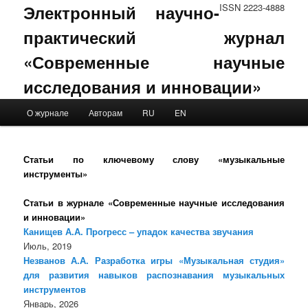
Электронный научно-
ISSN 2223-4888
практический журнал
«Современные научные
исследования и инновации»
Main menu
О журнале
Авторам
RU
EN
Skip to primary content
Skip to secondary content
Статьи по ключевому слову «музыкальные
инструменты»
Статьи в журнале «Современные научные исследования
и инновации»
Канищев А.А. Прогресс – упадок качества звучания
Июль, 2019
Незванов А.А. Разработка игры «Музыкальная студия»
для развития навыков распознавания музыкальных
инструментов
Январь, 2026