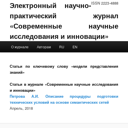
Электронный научно-
ISSN 2223-4888
практический журнал
«Современные научные
исследования и инновации»
Main menu
О журнале
Авторам
RU
EN
Skip to primary content
Skip to secondary content
Статьи по ключевому слову «модели представления
знаний»
Статьи в журнале «Современные научные исследования
и инновации»
Петрова А.И. Описание процедуры подготовки
технических условий на основе семантических сетей
Апрель, 2018