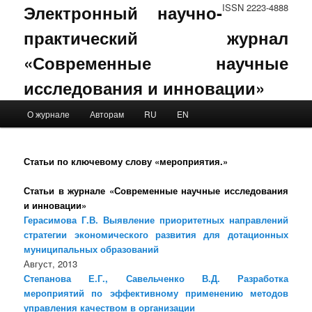
Электронный научно-
ISSN 2223-4888
практический журнал
«Современные научные
исследования и инновации»
Main menu
О журнале
Авторам
RU
EN
Skip to primary content
Skip to secondary content
Статьи по ключевому слову «мероприятия.»
Статьи в журнале «Современные научные исследования
и инновации»
Герасимова Г.В. Выявление приоритетных направлений
стратегии экономического развития для дотационных
муниципальных образований
Август, 2013
Степанова Е.Г., Савельченко В.Д. Разработка
мероприятий по эффективному применению методов
управления качеством в организации