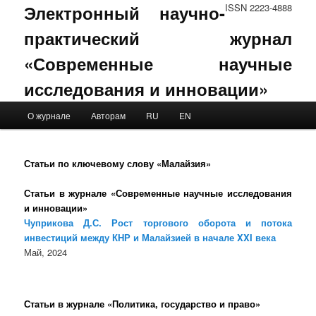
Электронный научно-
ISSN 2223-4888
практический журнал
«Современные научные
исследования и инновации»
Main menu
О журнале
Авторам
RU
EN
Skip to primary content
Skip to secondary content
Статьи по ключевому слову «Малайзия»
Статьи в журнале «Современные научные исследования
и инновации»
Чуприкова Д.С. Рост торгового оборота и потока
инвестиций между КНР и Малайзией в начале XXI века
Май, 2024
Статьи в журнале «Политика, государство и право»