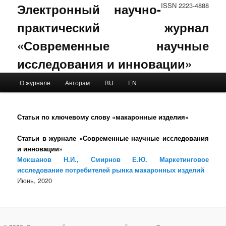
Электронный научно-
ISSN 2223-4888
практический журнал
«Современные научные
исследования и инновации»
Main menu
О журнале
Авторам
RU
EN
Skip to primary content
Skip to secondary content
Статьи по ключевому слову «макаронные изделия»
Статьи в журнале «Современные научные исследования
и инновации»
Мокшанов Н.И., Смирнов Е.Ю. Маркетинговое
исследование потребителей рынка макаронных изделий
Июнь, 2020