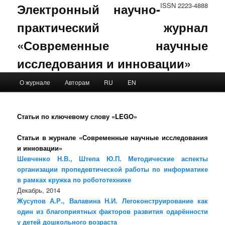
Электронный научно-
ISSN 2223-4888
практический журнал
«Современные научные
исследования и инновации»
Main menu
О журнале
Авторам
RU
EN
Skip to primary content
Skip to secondary content
Статьи по ключевому слову «LEGO»
Статьи в журнале «Современные научные исследования
и инновации»
Шевченко Н.В., Штепа Ю.П. Методические аспекты
организации пропедевтической работы по информатике
в рамках кружка по робототехнике
Декабрь, 2014
Жусупов А.Р., Валавина Н.И. Легоконструирование как
один из благоприятных факторов развития одарённости
у детей дошкольного возраста