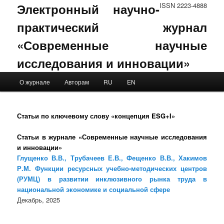
Электронный научно-
ISSN 2223-4888
практический журнал
«Современные научные
исследования и инновации»
Main menu
О журнале
Авторам
RU
EN
Skip to primary content
Skip to secondary content
Статьи по ключевому слову «концепция ESG+I»
Статьи в журнале «Современные научные исследования
и инновации»
Глущенко В.В., Трубачеев Е.В., Фещенко В.В., Хакимов
Р.М. Функции ресурсных учебно-методических центров
(РУМЦ) в развитии инклюзивного рынка труда в
национальной экономике и социальной сфере
Декабрь, 2025