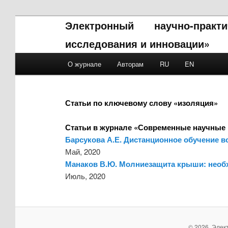
Электронный научно-прак
исследования и инновации»
Main menu
О журнале
Авторам
RU
EN
Skip to primary content
Skip to secondary content
Статьи по ключевому слову «изоляция»
Статьи в журнале «Современные научные 
Барсукова А.Е. Дистанционное обучение в
Май, 2020
Манаков В.Ю. Молниезащита крыши: необ
Июль, 2020
© 2026. Элек