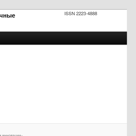
ISSN 2223-4888
чные
и инновации».