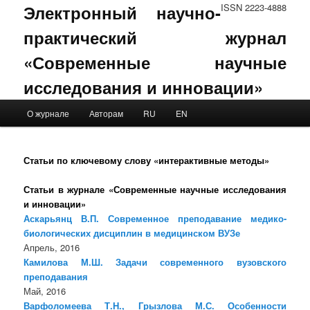
Электронный научно-
ISSN 2223-4888
практический журнал
«Современные научные
исследования и инновации»
Main menu
О журнале
Авторам
RU
EN
Skip to primary content
Skip to secondary content
Статьи по ключевому слову «интерактивные методы»
Статьи в журнале «Современные научные исследования
и инновации»
Аскарьянц В.П. Современное преподавание медико-
биологических дисциплин в медицинском ВУЗе
Апрель, 2016
Камилова М.Ш. Задачи современного вузовского
преподавания
Май, 2016
Варфоломеева Т.Н., Грызлова М.С. Особенности