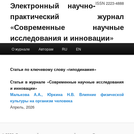
Электронный научно-
ISSN 2223-4888
практический журнал
«Современные научные
исследования и инновации»
Main menu
О журнале
Авторам
RU
EN
Skip to primary content
Skip to secondary content
Статьи по ключевому слову «гиподинамия»
Статьи в журнале «Современные научные исследования
и инновации»
Малькова А.А., Юркина Н.В. Влияние физической
культуры на организм человека
Апрель, 2026