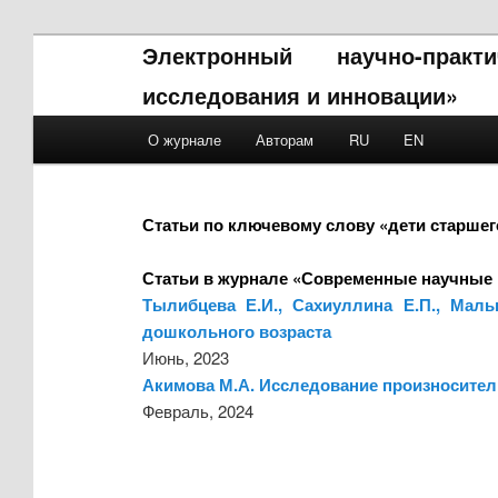
Электронный научно-прак
исследования и инновации»
Main menu
О журнале
Авторам
RU
EN
Skip to primary content
Skip to secondary content
Статьи по ключевому слову «дети старшег
Статьи в журнале «Современные научные 
Тылибцева Е.И., Сахиуллина Е.П., Мал
дошкольного возраста
Июнь, 2023
Акимова М.А. Исследование произноситель
Февраль, 2024