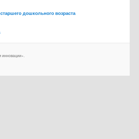
 старшего дошкольного возраста
а
и инновации».