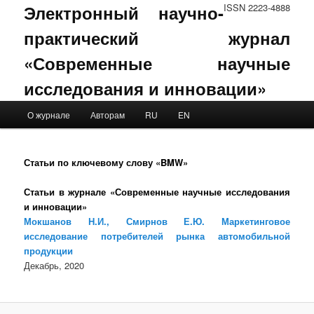
Электронный научно-
ISSN 2223-4888
практический журнал
«Современные научные
исследования и инновации»
Main menu
О журнале
Авторам
RU
EN
Skip to primary content
Skip to secondary content
Статьи по ключевому слову «BMW»
Статьи в журнале «Современные научные исследования
и инновации»
Мокшанов Н.И., Смирнов Е.Ю. Маркетинговое
исследование потребителей рынка автомобильной
продукции
Декабрь, 2020