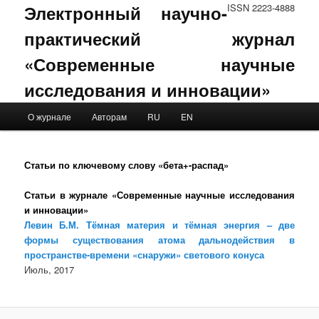
Электронный научно-
ISSN 2223-4888
практический журнал
«Современные научные
исследования и инновации»
Main menu
О журнале
Авторам
RU
EN
Skip to primary content
Skip to secondary content
Статьи по ключевому слову «бета+-распад»
Статьи в журнале «Современные научные исследования
и инновации»
Левин Б.М. Тёмная материя и тёмная энергия – две
формы существования атома дальнодействия в
пространстве-времени «снаружи» светового конуса
Июль, 2017