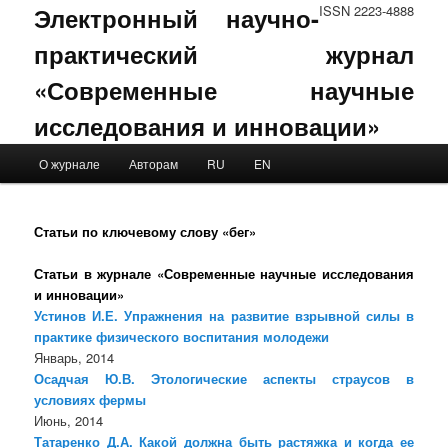
Электронный научно-
ISSN 2223-4888
практический журнал
«Современные научные
исследования и инновации»
Main menu
О журнале
Авторам
RU
EN
Skip to primary content
Skip to secondary content
Статьи по ключевому слову «бег»
Статьи в журнале «Современные научные исследования
и инновации»
Устинов И.Е. Упражнения на развитие взрывной силы в
практике физического воспитания молодежи
Январь, 2014
Осадчая Ю.В. Этологические аспекты страусов в
условиях фермы
Июнь, 2014
Татаренко Д.А. Какой должна быть растяжка и когда ее