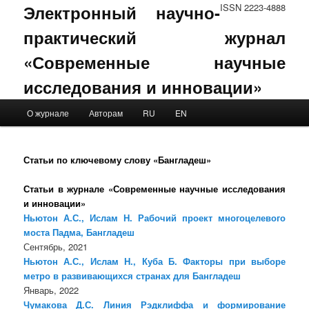
Электронный научно-
ISSN 2223-4888
практический журнал
«Современные научные
исследования и инновации»
Main menu
О журнале
Авторам
RU
EN
Skip to primary content
Skip to secondary content
Статьи по ключевому слову «Бангладеш»
Статьи в журнале «Современные научные исследования
и инновации»
Ньютон А.С., Ислам Н. Рабочий проект многоцелевого
моста Падма, Бангладеш
Сентябрь, 2021
Ньютон А.С., Ислам Н., Куба Б. Факторы при выборе
метро в развивающихся странах для Бангладеш
Январь, 2022
Чумакова Д.С. Линия Рэдклиффа и формирование