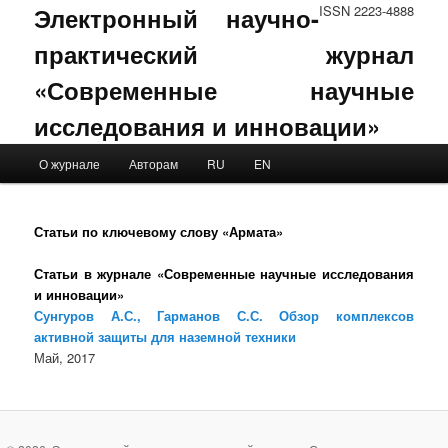
Электронный научно-
ISSN 2223-4888
практический журнал
«Современные научные
исследования и инновации»
Main menu
О журнале
Авторам
RU
EN
Skip to primary content
Skip to secondary content
Статьи по ключевому слову «Армата»
Статьи в журнале «Современные научные исследования
и инновации»
Сунгуров А.С., Гарманов С.С. Обзор комплексов
активной защиты для наземной техники
Май, 2017