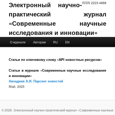
Электронный научно-
ISSN 2223-4888
практический журнал
«Современные научные
исследования и инновации»
Main menu
О журнале
Авторам
RU
EN
Skip to primary content
Skip to secondary content
Статьи по ключевому слову «API новостных ресурсов»
Статьи в журнале «Современные научные исследования
и инновации»
Авхадиев А.И. Парсинг новостей
Май, 2025
© 2026. Электронный научно-практический журнал «Современные научные