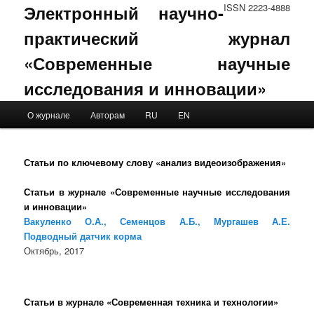
Электронный научно-
ISSN 2223-4888
практический журнал
«Современные научные
исследования и инновации»
Main menu
О журнале
Авторам
RU
EN
Skip to primary content
Skip to secondary content
Статьи по ключевому слову «анализ видеоизображения»
Статьи в журнале «Современные научные исследования
и инновации»
Вакуленко О.А., Семенцов А.Б., Мургашев А.Е.
Подводный датчик корма
Октябрь, 2017
Статьи в журнале «Современная техника и технологии»