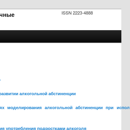
ISSN 2223-4888
чные
ю
 развитии алкогольной абстиненции
ях моделирования алкогольной абстиненции при испол
вия употребления подростками алкоголя