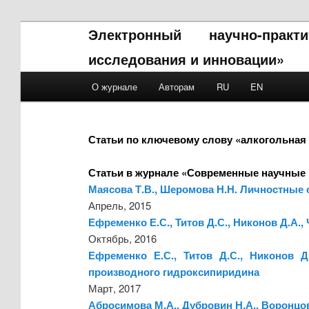
Электронный научно-прак
исследования и инновации»
Main menu
О журнале
Авторам
RU
EN
Skip to primary content
Skip to secondary content
Статьи по ключевому слову «алкогольная
Статьи в журнале «Современные научные 
Маясова Т.В., Шеромова Н.Н. Личностные
Апрель, 2015
Ефременко Е.С., Титов Д.С., Никонов Д.А.
Октябрь, 2016
Ефременко Е.С., Титов Д.С., Никонов
производного гидроксипиридина
Март, 2017
Абросимова М.А., Дубровин Н.А., Воронцо