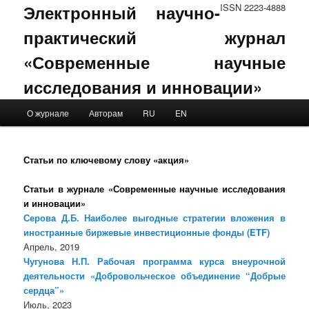
Электронный научно-
ISSN 2223-4888
практический журнал
«Современные научные
исследования и инновации»
Main menu
О журнале
Авторам
RU
EN
Skip to primary content
Skip to secondary content
Статьи по ключевому слову «акция»
Статьи в журнале «Современные научные исследования
и инновации»
Серова Д.Б. Наиболее выгодные стратегии вложения в
иностранные биржевые инвестиционные фонды (ETF)
Апрель, 2019
Чугунова Н.П. Рабочая программа курса внеурочной
деятельности «Добровольческое объединение “Добрые
сердца”»
Июль, 2023