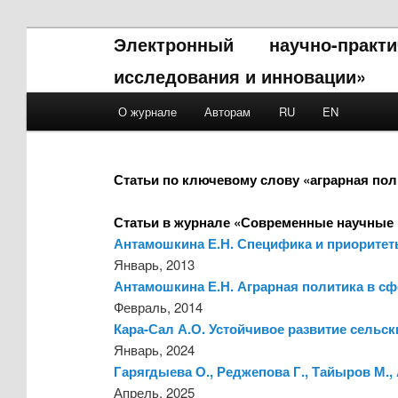
Электронный научно-прак
исследования и инновации»
Main menu
О журнале
Авторам
RU
EN
Skip to primary content
Skip to secondary content
Статьи по ключевому слову «аграрная пол
Статьи в журнале «Современные научные 
Антамошкина Е.Н. Специфика и приоритет
Январь, 2013
Антамошкина Е.Н. Аграрная политика в с
Февраль, 2014
Кара-Сал А.О. Устойчивое развитие сельс
Январь, 2024
Гарягдыева О., Реджепова Г., Тайыров М.
Апрель, 2025