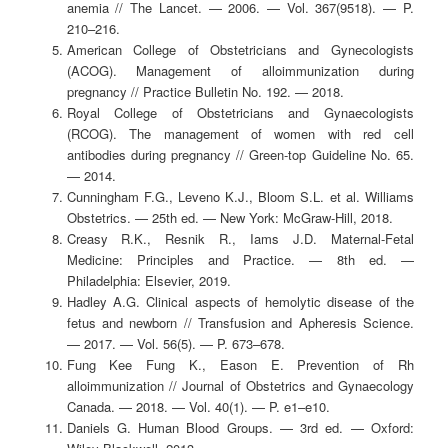
anemia // The Lancet. — 2006. — Vol. 367(9518). — P.
210–216.
American College of Obstetricians and Gynecologists
(ACOG). Management of alloimmunization during
pregnancy // Practice Bulletin No. 192. — 2018.
Royal College of Obstetricians and Gynaecologists
(RCOG). The management of women with red cell
antibodies during pregnancy // Green-top Guideline No. 65.
— 2014.
Cunningham F.G., Leveno K.J., Bloom S.L. et al. Williams
Obstetrics. — 25th ed. — New York: McGraw-Hill, 2018.
Creasy R.K., Resnik R., Iams J.D. Maternal-Fetal
Medicine: Principles and Practice. — 8th ed. —
Philadelphia: Elsevier, 2019.
Hadley A.G. Clinical aspects of hemolytic disease of the
fetus and newborn // Transfusion and Apheresis Science.
— 2017. — Vol. 56(5). — P. 673–678.
Fung Kee Fung K., Eason E. Prevention of Rh
alloimmunization // Journal of Obstetrics and Gynaecology
Canada. — 2018. — Vol. 40(1). — P. e1–e10.
Daniels G. Human Blood Groups. — 3rd ed. — Oxford: