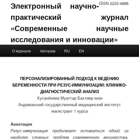
Электронный научно-
ISSN 2223-4888
практический журнал
«Современные научные
исследования и инновации»
Main menu
О журнале
Авторам
RU
EN
Skip to primary content
Skip to secondary content
ПЕРСОНАЛИЗИРОВАННЫЙ ПОДХОД К ВЕДЕНИЮ
БЕРЕМЕННОСТИ ПРИ РЕЗУС-ИММУНИЗАЦИИ: КЛИНИКО-
ДИАГНОСТИЧЕСКИЙ АНАЛИЗ
Хусанбоева Муаттар Бахтиер кизи
Андижанский государственный медицинский институт
магистрант 1 курса
Аннотация
Резус-иммунизация продолжает оставаться одной из
наиболее сложных проблем современного акушерства,