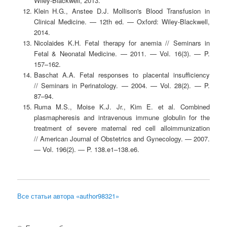
Wiley-Blackwell, 2013.
Klein H.G., Anstee D.J. Mollison's Blood Transfusion in
Clinical Medicine. — 12th ed. — Oxford: Wiley-Blackwell,
2014.
Nicolaides K.H. Fetal therapy for anemia // Seminars in
Fetal & Neonatal Medicine. — 2011. — Vol. 16(3). — P.
157–162.
Baschat A.A. Fetal responses to placental insufficiency
// Seminars in Perinatology. — 2004. — Vol. 28(2). — P.
87–94.
Ruma M.S., Moise K.J. Jr., Kim E. et al. Combined
plasmapheresis and intravenous immune globulin for the
treatment of severe maternal red cell alloimmunization
// American Journal of Obstetrics and Gynecology. — 2007.
— Vol. 196(2). — P. 138.e1–138.e6.
Все статьи автора «author98321»