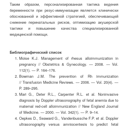
Таким образом, персонализированная тактика ведения
беременности при резус-иммунизации является клинически
обоснованной и эффективной стратегией, обеспечивающей
снижение перинатальных рисков, оптимизацию акушерской
тактики и повышение качества специализированной
медицинской помощи.
Библиографический список
Moise K.J. Management of rhesus alloimmunization in
pregnancy // Obstetrics & Gynecology. — 2008. — Vol.
112(1). — P. 164–176.
Bowman J.M. The prevention of Rh immunization
// Transfusion Medicine Reviews. — 2006. — Vol. 20(4). —
P. 289–295.
Mari G., Deter R.L., Carpenter R.L. et al. Noninvasive
diagnosis by Doppler ultrasonography of fetal anemia due to
maternal red-cell alloimmunization // New England Journal
of Medicine. — 2000. — Vol. 342(1). — P. 9–14.
Oepkes D., Seaward G., Vandenbussche F.P. et al. Doppler
ultrasonography versus amniocentesis to predict fetal