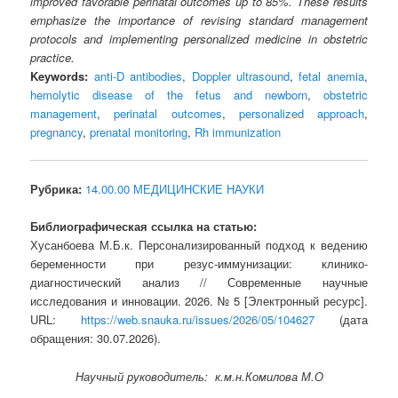
improved favorable perinatal outcomes up to 85%. These results
emphasize the importance of revising standard management
protocols and implementing personalized medicine in obstetric
practice.
Keywords:
anti-D antibodies
,
Doppler ultrasound
,
fetal anemia
,
hemolytic disease of the fetus and newborn
,
obstetric
management
,
perinatal outcomes
,
personalized approach
,
pregnancy
,
prenatal monitoring
,
Rh immunization
Рубрика:
14.00.00 МЕДИЦИНСКИЕ НАУКИ
Библиографическая ссылка на статью:
Хусанбоева М.Б.к. Персонализированный подход к ведению
беременности при резус-иммунизации: клинико-
диагностический анализ // Современные научные
исследования и инновации. 2026. № 5 [Электронный ресурс].
URL:
https://web.snauka.ru/issues/2026/05/104627
(дата
обращения: 30.07.2026).
Научный руководитель: к.м.н.
Комилова М.О