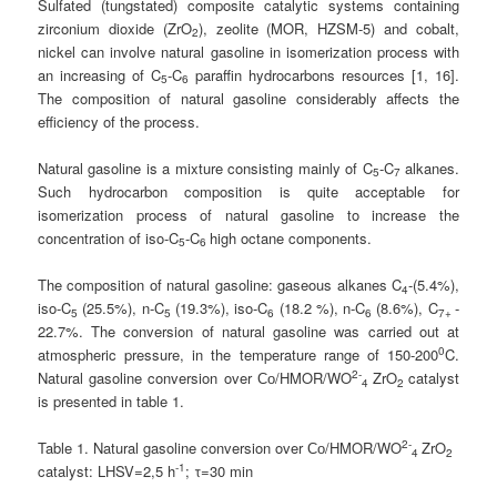
Sulfated (tungstated) composite catalytic systems containing
zirconium dioxide (ZrO
), zeolite (MOR, HZSM-5) and cobalt,
2
nickel can involve natural gasoline in isomerization process with
an increasing of C
-C
paraffin hydrocarbons resources [1, 16].
5
6
The composition of natural gasoline considerably affects the
efficiency of the process.
Natural gasoline is a mixture consisting mainly of C
-C
alkanes.
5
7
Such hydrocarbon composition is quite acceptable for
isomerization process of natural gasoline to increase the
concentration of iso-C
-C
high octane components.
5
6
The composition of natural gasoline: gaseous alkanes C
-(5.4%),
4
iso-C
(25.5%), n-C
(19.3%), iso-C
(18.2 %), n-C
(8.6%), C
-
5
5
6
6
7+
22.7%. The conversion of natural gasoline was carried out at
0
atmospheric pressure, in the temperature range of 150-200
C.
2-
Natural gasoline conversion over Со/HMOR/WO
ZrO
catalyst
4
2
is presented in table 1.
2-
Table 1. Natural gasoline conversion over Со/HMOR/WO
ZrO
4
2
-1
catalyst: LHSV=2,5 h
; τ=30 min