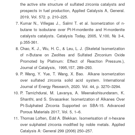
the active site structure of sulfated zirconia catalysts and
prospects in fuel production, Applied Catalysis A, General.
2019, Vol. 572. p. 210–225.
Kumar N., Villegas J., Salmi T. et al. Isomerization of n-
butane to isobutane over Pt-H-mordenite and H-mordenite
catalysts catalysts. Catalysis Today, 2005, V.100, № 3-4,
p.355-361.
Chao, K. J., Wu, H. C., & Leu, L. J. (Skeletal Isomerization
of n-Butane on Zeolites and Sulfated Zirconium Oxide
Promoted by Platinum: Effect of Reaction Pressure.),
Journal of Catalysis, 1995,157, 289–293.
P. Wang, Y. Yue, T. Wang, X. Bao. Alkane isomerization
over sulfated zirconia solid acid system. International
Journal of Energy Research, 2020. Vol. 44, p. 3270–3294.
P. Tamizhdurai, M. Lavanya, A. Meenakshisundaram, K.
Shanthi, and S. Sivasanker. Isomerization of Alkanes Over
Pt-Sulphated Zirconia Supported on SBA-15. Advanced
Porous Materials 2017, Vol. 5, 1–6.
Thomas Loften, Edd A. Blekkan. Isomerisation of n-hexane
over sulphated zirconia modified by noble metals. Applied
Catalysis A: General 299 (2006) 250–257.