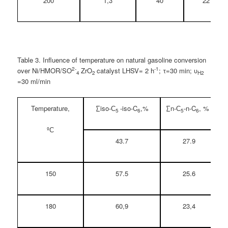
200
1,3
40
22
Table 3. Influence of temperature on natural gasoline conversion
2-
-1
over Ni/HMOR/SO
ZrO
catalyst LHSV= 2 h
; τ=30 min; υ
4
2
H2
=30 ml/min
Temperature,
∑iso-С
-iso-C
,%
∑n-С
-n-C
, %
5
6
5
6
ºС
43.7
27.9
150
57.5
25.6
180
60,9
23,4