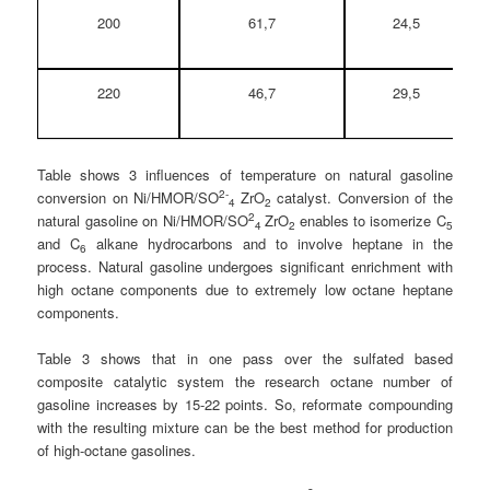
200
61,7
24,5
220
46,7
29,5
Table shows 3 influences of temperature on natural gasoline
2-
conversion on Ni/HMOR/SO
ZrO
catalyst. Conversion of the
4
2
2
natural gasoline on Ni/HMOR/SO
ZrO
enables to isomerize C
4
2
5
and C
alkane hydrocarbons and to involve heptane in the
6
process. Natural gasoline undergoes significant enrichment with
high octane components due to extremely low octane heptane
components.
Table 3 shows that in one pass over the sulfated based
composite catalytic system the research octane number of
gasoline increases by 15-22 points. So, reformate compounding
with the resulting mixture can be the best method for production
of high-octane gasolines.