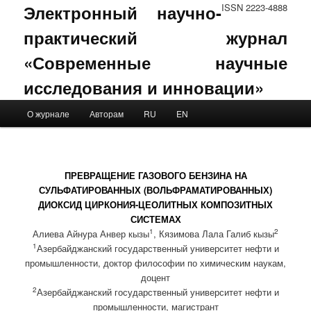
Электронный научно-
ISSN 2223-4888
практический журнал
«Современные научные
исследования и инновации»
Main menu
О журнале
Авторам
RU
EN
Skip to primary content
Skip to secondary content
ПРЕВРАЩЕНИЕ ГАЗОВОГО БЕНЗИНА НА
СУЛЬФАТИРОВАННЫХ (ВОЛЬФРАМАТИРОВАННЫХ)
ДИОКСИД ЦИРКОНИЯ-ЦЕОЛИТНЫХ КОМПОЗИТНЫХ
СИСТЕМАХ
1
2
Алиева Айнура Анвер кызы
, Кязимова Лала Галиб кызы
1
Азербайджанский государственный университет нефти и
промышленности, доктор философии по химическим наукам,
доцент
2
Азербайджанский государственный университет нефти и
промышленности, магистрант