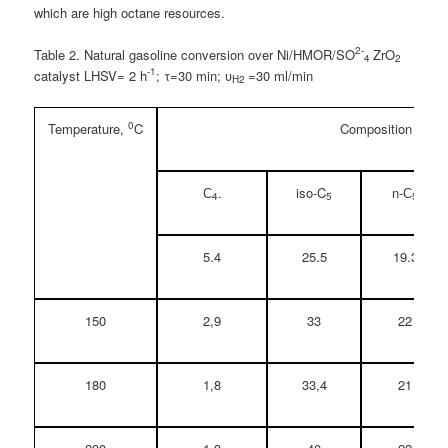
which are high octane resources.
2-
Table 2. Natural gasoline conversion over Ni/HMOR/SO
ZrO
4
2
-1
catalyst LHSV= 2 h
; τ=30 min; υ
=30 ml/min
H2
0
Temperature,
C
Composition of nat
С
iso-C
n-С
4
-
5
5
5.4
25.5
19.3
150
2,9
33
22
180
1,8
33,4
21