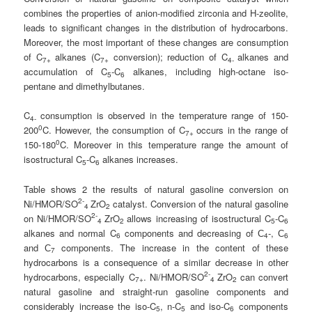
combines the properties of anion-modified zirconia and H-zeolite,
leads to significant changes in the distribution of hydrocarbons.
Moreover, the most important of these changes are consumption
of C
alkanes (C
conversion); reduction of C
alkanes and
7+
7+
4-
accumulation of C
-C
alkanes, including high-octane iso-
5
6
pentane and dimethylbutanes.
C
consumption is observed in the temperature range of 150-
4-
0
200
C. However, the consumption of C
occurs in the range of
7+
0
150-180
C. Moreover in this temperature range the amount of
isostructural C
-C
alkanes increases.
5
6
Table shows 2 the results of natural gasoline conversion on
2-
Ni/HMOR/SO
ZrO
catalyst. Conversion of the natural gasoline
4
2
2-
on Ni/HMOR/SO
ZrO
allows increasing of isostructural C
-C
4
2
5
6
alkanes and normal C
components and decreasing of С
-, С
6
4
6
and С
components. The increase in the content of these
7
hydrocarbons is a consequence of a similar decrease in other
2-
hydrocarbons, especially C
. Ni/HMOR/SO
ZrO
can convert
7+
4
2
natural gasoline and straight-run gasoline components and
considerably increase the iso-C
, n-C
and iso-C
components
5
5
6