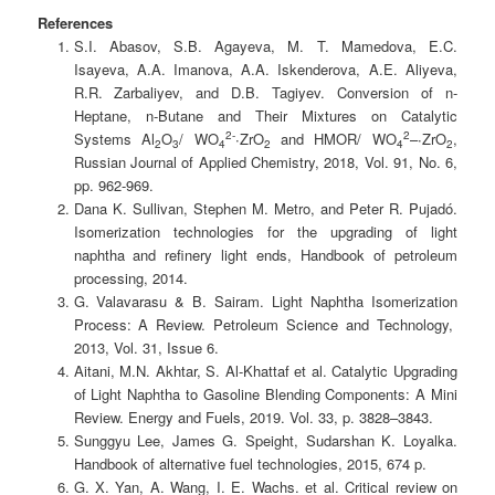
References
S.I. Abasov, S.B. Agayeva, M. T. Mamedova, E.C.
Isayeva, A.A. Imanova, A.A. Iskenderova, A.E. Aliyeva,
R.R. Zarbaliyev, and D.B. Tagiyev. Conversion of n-
Heptane, n-Butane and Their Mixtures on Catalytic
2-
2
Systems Al
O
/ WO
∙ZrO
and HMOR/ WO
–∙ZrO
,
2
3
4
2
4
2
Russian Journal of Applied Chemistry, 2018, Vol. 91, No. 6,
pp. 962-969.
Dana K. Sullivan, Stephen M. Metro, and Peter R. Pujadó.
Isomerization technologies for the upgrading of light
naphtha and refinery light ends, Handbook of petroleum
processing, 2014.
G. Valavarasu & B. Sairam. Light Naphtha Isomerization
Process: A Review. Petroleum Science and Technology,
2013, Vol. 31, Issue 6.
Aitani, M.N. Akhtar, S. Al-Khattaf еt al. Catalytic Upgrading
of Light Naphtha to Gasoline Blending Components: A Mini
Review. Energy and Fuels, 2019. Vol. 33, p. 3828–3843.
Sunggyu Lee, James G. Speight, Sudarshan K. Loyalka.
Handbook of alternative fuel technologies, 2015, 674 p.
G. X. Yan, A. Wang, I. E. Wachs. еt al. Critical review on