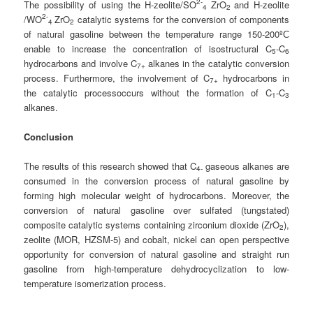
2-
The possibility of using the H-zeolite/SO
ZrO
and H-zeolite
4
2
2-
/WO
ZrO
catalytic systems for the conversion of components
4
2
of natural gasoline between the temperature range 150-200ºС
enable to increase the concentration of isostructural C
-C
5
6
hydrocarbons and involve C
alkanes in the catalytic conversion
7+
process. Furthermore, the involvement of C
hydrocarbons in
7+
the catalytic processoccurs without the formation of C
-C
1
3
alkanes.
Conclusion
The results of this research showed that
C
gaseous alkanes are
4-
consumed in the conversion process of natural gasoline by
forming high molecular weight of hydrocarbons.
Moreover,
the
conversion of natural gasoline over sulfated (tungstated)
composite catalytic systems containing zirconium dioxide (ZrO
),
2
zeolite (MOR, HZSM-5) and cobalt, nickel can open perspective
opportunity for conversion of natural gasoline and straight run
gasoline from high-temperature dehydrocyclization to low-
temperature isomerization process.