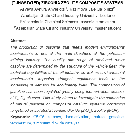
(TUNGSTATED) ZIRCONIA-ZEOLITE COMPOSITE SYSTEMS
1
2
Aliyeva Aynura Anver qizi
, Kazimova Lale Qalib qizi
1
Azerbaijan State Oil and Industry University, Doctor of
Philosophy in Chemical Sciences, associate professor
2
Azerbaijan State Oil and Industry University, master student
Abstract
The production of gasoline that meets modern environmental
requirements is one of the main directions of the petroleum
refining industry. The quality and range of produced motor
gasoline are determined by the structure of the vehicle fleet, the
technical capabilities of the oil industry, as well as environmental
requirements. Imposing stringent regulations leads to the
increasing of demand for eco-friendly fuels. The composition of
gasoline has been regulated greatly using isomerization process
of C
-C
alkanes. This study aimed to investigate the conversion
5
6
of natural gasoline on composite catalytic systems containing
tungstated or sulfated zirconium dioxide (ZrO
), zeolite (MOR).
2
Keywords:
C5-C6 alkanes
,
isomerization
,
natural gasoline
,
temperature
,
zirconium dioxide catalyst