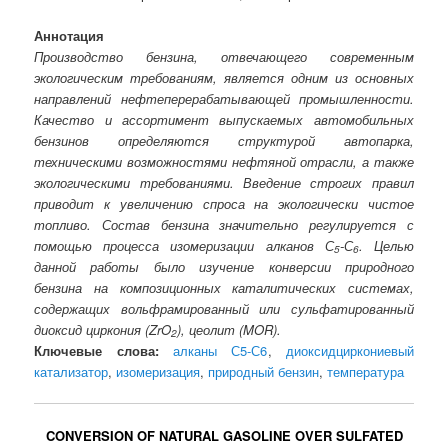
Аннотация
Производство бензина, отвечающего современным
экологическим требованиям, является одним из основных
направлений нефтеперерабатывающей промышленности.
Качество и ассортимент выпускаемых автомобильных
бензинов определяются структурой автопарка,
техническими возможностями нефтяной отрасли, а также
экологическими требованиями. Введение строгих правил
приводит к увеличению спроса на экологически чистое
топливо. Состав бензина значительно регулируется с
помощью процесса изомеризации алканов С
-С
. Целью
5
6
данной работы было изучение конверсии природного
бензина на композиционных каталитических системах,
содержащих вольфрамированный или сульфатированный
диоксид циркония (ZrO
), цеолит (MOR).
2
Ключевые слова:
алканы С5-С6
,
диоксидциркониевый
катализатор
,
изомеризация
,
природный бензин
,
температура
CONVERSION OF NATURAL GASOLINE OVER SULFATED