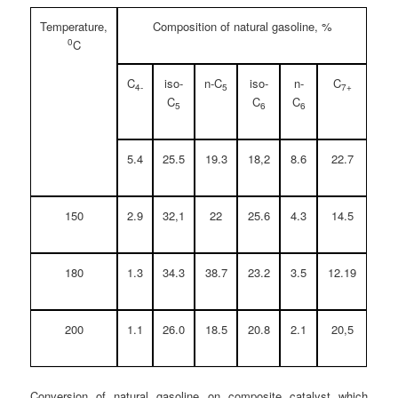
Temperature,
Composition of natural gasoline, %
0
C
C
iso-
n-C
iso-
n-
C
4-
5
7+
C
C
C
5
6
6
5.4
25.5
19.3
18,2
8.6
22.7
150
2.9
32,1
22
25.6
4.3
14.5
180
1.3
34.3
38.7
23.2
3.5
12.19
200
1.1
26.0
18.5
20.8
2.1
20,5
Conversion of natural gasoline on composite catalyst which