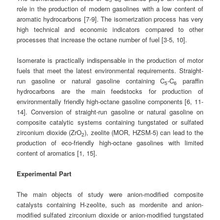
5
6
role in the production of modern gasolines with a low content of
aromatic hydrocarbons [7-9]. The isomerization process has very
high technical and economic indicators compared to other
processes that increase the octane number of fuel [3-5, 10].
Isomerate is practically indispensable in the production of motor
fuels that meet the latest environmental requirements. Straight-
run gasoline or natural gasoline containing C
-C
paraffin
5
6
hydrocarbons are the main feedstocks for production of
environmentally friendly high-octane gasoline components [6, 11-
14]. Conversion of straight-run gasoline or natural gasoline on
composite catalytic systems containing tungstated or sulfated
zirconium dioxide (ZrO
), zeolite (MOR, HZSM-5) can lead to the
2
production of eco-friendly high-octane gasolines with limited
content of aromatics [1, 15].
Experimental Part
The main objects of study were anion-modified composite
catalysts containing H-zeolite, such as mordenite and anion-
modified sulfated zirconium dioxide or anion-modified tungstated