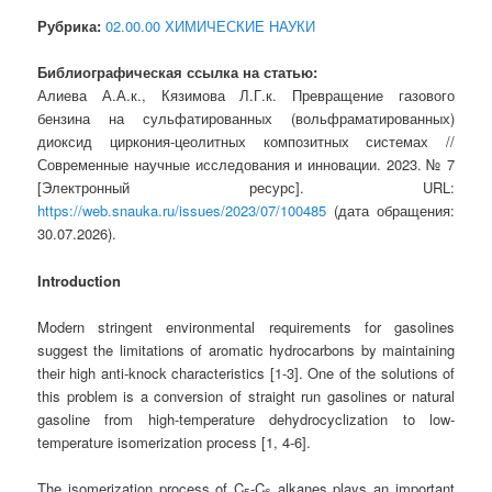
Рубрика:
02.00.00 ХИМИЧЕСКИЕ НАУКИ
Библиографическая ссылка на статью:
Алиева А.А.к., Кязимова Л.Г.к. Превращение газового
бензина на сульфатированных (вольфраматированных)
диоксид циркония-цеолитных композитных системах //
Современные научные исследования и инновации. 2023. № 7
[Электронный ресурс]. URL:
https://web.snauka.ru/issues/2023/07/100485
(дата обращения:
30.07.2026).
Introduction
Modern stringent environmental requirements for gasolines
suggest the limitations of aromatic hydrocarbons by maintaining
their high anti-knock characteristics [1-3]. One of the solutions of
this problem is a conversion of straight run gasolines or natural
gasoline from high-temperature dehydrocyclization to low-
temperature isomerization process [1, 4-6].
The isomerization process of C
-C
alkanes plays an important