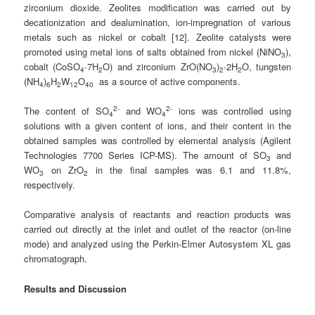
zirconium dioxide. Zeolites modification was carried out by
decationization and dealumination, ion-impregnation of various
metals such as nickel or cobalt [12]. Zeolite catalysts were
promoted using metal ions of salts obtained from nickel (NiNO
),
3
cobalt (CoSO
∙7H
O) and zirconium ZrO(NO
)
∙2H
O, tungsten
4
2
3
2
2
(NH
)
H
W
O
as a source of active components.
4
6
2
12
40
2-
2-
The content of SO
and WO
ions was controlled using
4
4
solutions with a given content of ions, and their content in the
obtained samples was controlled by elemental analysis (Agilent
Technologies 7700 Series ICP-MS). The amount of SO
and
3
WO
on ZrO
in the final samples was 6.1 and 11.8%,
3
2
respectively.
Comparative analysis of reactants and reaction products was
carried out directly at the inlet and outlet of the reactor (on-line
mode) and analyzed using the Perkin-Elmer Autosystem XL gas
chromatograph.
Results and Discussion