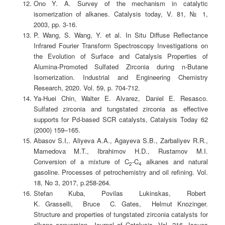
Ono Y. A. Survey of the mechanism in catalytic
isomerization of alkanes. Catalysis today, V. 81, № 1,
2003, pp. 3-16.
P. Wang, S. Wang, Y. еt al. In Situ Diffuse Reflectance
Infrared Fourier Transform Spectroscopy Investigations on
the Evolution of Surface and Catalysis Properties of
Alumina-Promoted Sulfated Zirconia during n-Butane
Isomerization. Industrial and Engineering Chemistry
Research, 2020. Vol. 59, p. 704-712.
Ya-Huei Chin, Walter E. Alvarez, Daniel E. Resasco.
Sulfated zirconia and tungstated zirconia as effective
supports for Pd-based SCR catalysts, Catalysis Today 62
(2000) 159–165.
Abasov S.I,. Aliyeva A.A., Agayeva S.B., Zarbaliyev R.R.,
Mamedova M.T., Ibrahimov H.D., Rustamov M.I.
Conversion of a mixture of C
-C
alkanes and natural
2
4
gasoline. Processes of petrochemistry and oil refining. Vol.
18, No 3, 2017, p.258-264.
Stefan Kuba, Povilas Lukinskas, Robert
K. Grasselli, Bruce C. Gates, Helmut Knozinger.
Structure and properties of tungstated zirconia catalysts for
alkane conversion, Journal of Catalysis, Vol. 216, Issues