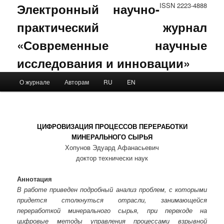
Электронный научно-
ISSN 2223-4888
практический журнал
«Современные научные
исследования и инновации»
Main menu
О журнале
Авторам
RU
EN
Skip to primary content
Skip to secondary content
ЦИФРОВИЗАЦИЯ ПРОЦЕССОВ ПЕРЕРАБОТКИ
МИНЕРАЛЬНОГО СЫРЬЯ
Хопунов Эдуард Афанасьевич
доктор технически наук
Аннотация
В работе приведен подробный анализ проблем, с которыми
придется столкнуться отрасли, занимающейся
переработкой минерального сырья, при переходе на
цифровые методы управления процессами взрывной