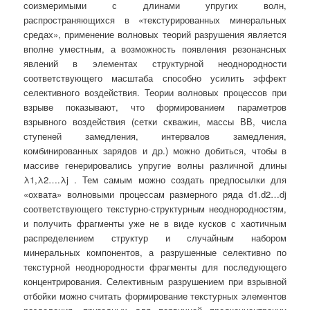
соизмеримыми с длинами упругих волн,
распространяющихся в «текстурированных минеральных
средах», применение волновых теорий разрушения является
вполне уместным, а возможность появления резонансных
явлений в элементах структурной неоднородности
соответствующего масштаба способно усилить эффект
селективного воздействия. Теории волновых процессов при
взрыве показывают, что формированием параметров
взрывного воздействия (сетки скважин, массы ВВ, числа
ступеней замедления, интервалов замедления,
комбинированных зарядов и др.) можно добиться, чтобы в
массиве генерировались упругие волны различной длины
λ1,λ2….λj . Тем самым можно создать предпосылки для
«охвата» волновыми процессам размерного ряда d1.d2…dj
соответствующего текстурно-структурным неоднородностям,
и получить фрагменты уже не в виде кусков с хаотичным
распределением структур и случайным набором
минеральных компонентов, а разрушенные селективно по
текстурной неоднородности фрагменты для последующего
концентрирования. Селективным разрушением при взрывной
отбойки можно считать формирование текстурных элементов