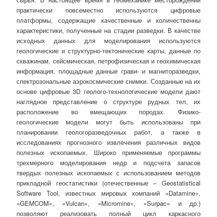
практически повсеместно используются цифровые
платформы, содержащие качественные и количественны
характеристики, полученные на стадии разведки. В качестве
исходных данных для моделирования используются
геологические и структурно-тектонические карты, данные по
скважинам, сейсмическая, петрофизическая и геохимическая
информация, площадные данные грави- и магниторазведки,
спектрозональные аэрокосмические снимки. Созданные на их
основе цифровые 3D геолого-технологические модели дают
наглядное представление о структуре рудных тел, их
расположение во вмещающих породах. Физико-
геологические модели могут быть использованы при
планировании геологоразведочных работ, а также в
исследованиях прогнозного извлечения различных видов
полезных ископаемых. Широко применяемые программы
трехмерного моделирования недр и подсчета запасов
твердых полезных ископаемых с использованием методов
прикладной геостатистики (отечественные – Geostatistical
Software Tool, известных мировых компаний «Datamine»,
«GEMCOM», «Vulcan», «Micromine», «Surpac» и др.)
позволяют реализовать полный цикл каркасного