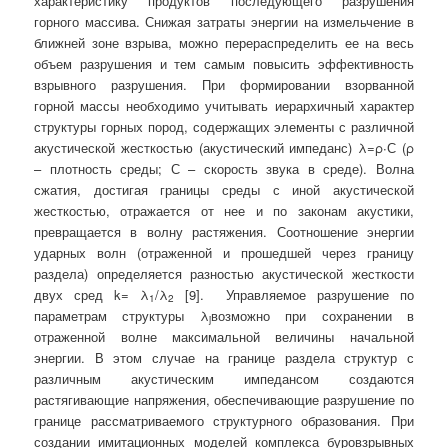
характеристику продуктов последующего разрушения
горного массива. Снижая затраты энергии на измельчение в
ближней зоне взрыва, можно перераспределить ее на весь
объем разрушения и тем самым повысить эффективность
взрывного разрушения. При формировании взорванной
горной массы необходимо учитывать иерархичный характер
структуры горных пород, содержащих элементы с различной
акустической жесткостью (акустический импеданс) λ=ρ∙С (ρ
– плотность среды; С – скорость звука в среде). Волна
сжатия, достигая границы среды с иной акустической
жесткостью, отражается от нее и по законам акустики,
превращается в волну растяжения. Соотношение энергии
ударных волн (отраженной и прошедшей через границу
раздела) определяется разностью акустической жесткости
двух сред k= λ
/λ
[9]. Управляемое разрушение по
1
2
параметрам структуры λ
возможно при сохранении в
j
отраженной волне максимальной величины начальной
энергии. В этом случае на границе раздела структур с
различным акустическим импедансом создаются
растягивающие напряжения, обеспечивающие разрушение по
границе рассматриваемого структурного образования. При
создании имитационных моделей комплекса буровзрывных