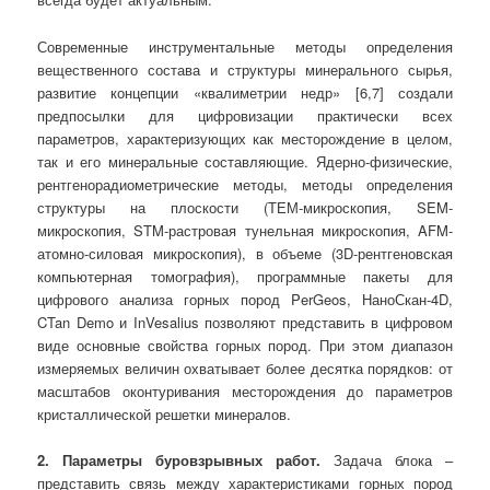
Современные инструментальные методы определения
вещественного состава и структуры минерального сырья,
развитие концепции «квалиметрии недр» [6,7] создали
предпосылки для цифровизации практически всех
параметров, характеризующих как месторождение в целом,
так и его минеральные составляющие. Ядерно-физические,
рентгенорадиометрические методы, методы определения
структуры на плоскости (ТЕМ-микроскопия, SEM-
микроскопия, STM-растровая тунельная микроскопия, AFM-
атомно-силовая микроскопия), в объеме (3D-рентгеновская
компьютерная томография), программные пакеты для
цифрового анализа горных пород PerGeos, НаноСкан-4D,
CTan Demo и InVesalius позволяют представить в цифровом
виде основные свойства горных пород. При этом диапазон
измеряемых величин охватывает более десятка порядков: от
масштабов оконтуривания месторождения до параметров
кристаллической решетки минералов.
2. Параметры буровзрывных работ.
Задача блока –
представить связь между характеристиками горных пород