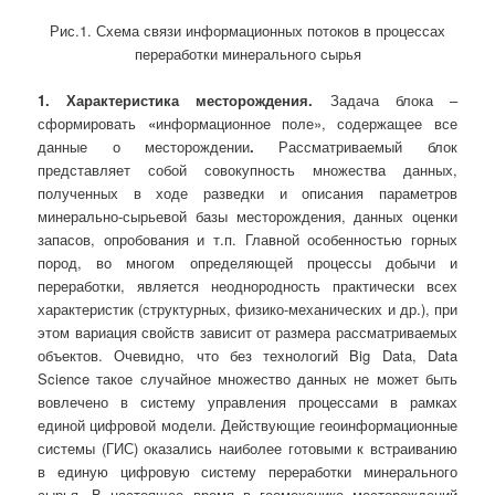
Рис.1. Схема связи информационных потоков в процессах
переработки минерального сырья
1. Характеристика месторождения.
Задача
блока –
сформировать
«
информационное поле», содержащее все
данные о месторождении
.
Рассматриваемый блок
представляет собой совокупность множества данных,
полученных в ходе разведки и описания параметров
минерально-сырьевой базы месторождения, данных оценки
запасов, опробования и т.п. Главной особенностью горных
пород, во многом определяющей процессы добычи и
переработки, является неоднородность практически всех
характеристик (структурных, физико-механических и др.), при
этом вариация свойств зависит от размера рассматриваемых
объектов. Очевидно, что без технологий Big Data, Data
Science такое случайное множество данных не может быть
вовлечено в систему управления процессами в рамках
единой цифровой модели. Действующие геоинформационные
системы (ГИС) оказались наиболее готовыми к встраиванию
в единую цифровую систему переработки минерального
сырья. В настоящее время в геомеханике месторождений