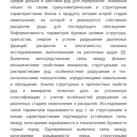
график добычи и шихтовки руд для перера­ботки. Указанный
объект по своим гранулометрическим и структурным
характеристикам близок к продукту питания второй стадии
измельчения, на которой и реализуется собственно
раскрытие руды для последующего обогащения.
Информативность параметров буровых шламов (структура,
грансостав, энергия и усилие разрушения различных
фракций, раскрытие и обогатимость) показана
исследованиями, выполненными на различных рудах [2].
Выявлена непосредственная связь между физико-
механическими свойствами минералов, структурными ха­
рактеристиками руд, особенностями разрушения и тех­
нологическими показателями, определяющими измельчение
и обога­щение. Анализ структурных и прочностных свойств
руд и минералов позволил дать их уточненную
классификацию с учетом особенностей разрушения на
различных стадиях измельчения и раскрытия. Исследования
связи параметров взрываемости руд с их структурными и
иными характеристиками подтвердили устойчивую связь
между категориями взрываемости и показателями буримости
горных пород. Одновременно выявлена связь между
категориями взрываемости пород, структурными