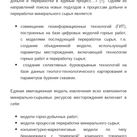
добычи и переработки в единый процесс…» [1]. Одним из
направлений поиска новых подходов к процессам добычи и
переработки минерального сырья является:
совмещение геоинформационных технологий (ГИТ),
построенных на базе цифровых моделей горных работ,
с моделями последующей переработки сырья, т.е.
создание объединенной модели, использующей
параметры месторождения, включающей технологии
горных работ и переработку сырья;
создание селективных буровзрывные технологий на
базе данных геолого-технологического картирования и
параметров бурения скважин.
Единая имитационная модель извлечения всех компонентов
минерально-сырьевых ресурсов месторождения включает в
себя:
модели горно-добычных работ;
модели процессов переработки минерального сырья;
конъюнктурно-маркетинговые модели по типу
бенчмаркинга с “привязкой” конечного товарного