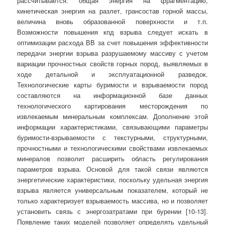
рассчитывается: общая энергия на фрагментацию,
кинетическая энергия на разлет, грансостав горной массы,
величина вновь образованной поверхности и т.п.
Возможности повышения кпд взрыва следует искать в
оптимизации расхода ВВ за счет повышения эффективности
передачи энергии взрыва разрушаемому массиву с учетом
вариации прочностных свойств горных пород, выявляемых в
ходе детальной и эксплуатационной разведок.
Технологические карты буримости и взрываемости пород
составляются на информационной базе данных
технологического картирования месторождения по
извлекаемым минеральным комплексам. Дополнение этой
информации характеристиками, связывающими параметры
буримости-взрываемости с текстурными, структурными,
прочностными и технологическими свойствами извлекаемых
минералов позволит расширить область регулирования
параметров взрыва. Основой для такой связи являются
энергетические характеристики, поскольку удельная энергия
взрыва является универсальным показателем, который не
только характеризует взрываемость массива, но и позволяет
установить связь с энергозатратами при бурении [10-13].
Появление таких моделей позволяет определять удельный