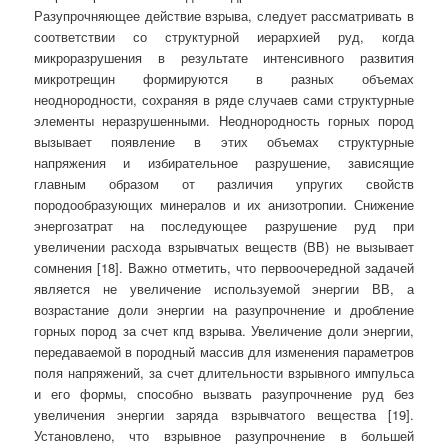
Разупрочняющее действие взрыва, следует рассматривать в
соответствии со структурной иерархией руд, когда
микроразрушения в результате интенсивного развития
микротрещин формируются в разных объемах
неоднородности, сохраняя в ряде случаев сами структурные
элементы неразрушенными. Неоднородность горных пород
вызывает появление в этих объемах структурные
напряжения и избирательное разрушение, зависящие
главным образом от различия упругих свойств
породообразующих минералов и их анизотропии. Снижение
энергозатрат на последующее разрушение руд при
увеличении расхода взрывчатых веществ (ВВ) не вызывает
сомнения [18]. Важно отметить, что первоочередной задачей
является не увеличение используемой энергии ВВ, а
возрастание доли энергии на разупрочнение и дробление
горных пород за счет кпд взрыва. Увеличение доли энергии,
передаваемой в породный массив для изменения параметров
поля напряжений, за счет длительности взрывного импульса
и его формы, способно вызвать разупрочнение руд без
увеличения энергии заряда взрывчатого вещества [19].
Установлено, что взрывное разупрочнение в большей