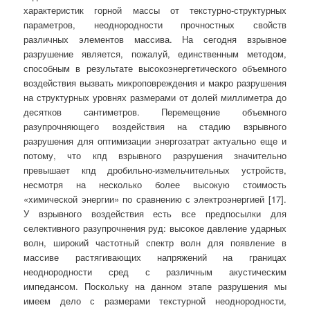
характеристик горной массы от текстурно-структурных
параметров, неоднородности прочностных свойств
различных элементов массива. На сегодня взрывное
разрушение является, пожалуй, единственным методом,
способным в результате высокоэнергетического объемного
воздействия вызвать микроповреждения и макро разрушения
на структурных уровнях размерами от долей миллиметра до
десятков сантиметров. Перемещение объемного
разупрочняющего воздействия на стадию взрывного
разрушения для оптимизации энергозатрат актуально еще и
потому, что кпд взрывного разрушения значительно
превышает кпд дробильно-измельчительных устройств,
несмотря на несколько более высокую стоимость
«химической энергии» по сравнению с электроэнергией [17].
У взрывного воздействия есть все предпосылки для
селективного разупрочнения руд: высокое давление ударных
волн, широкий частотный спектр волн для появление в
массиве растягивающих напряжений на границах
неоднородности сред с различным акустическим
импедансом. Поскольку на данном этапе разрушения мы
имеем дело с размерами текстурной неоднородности,