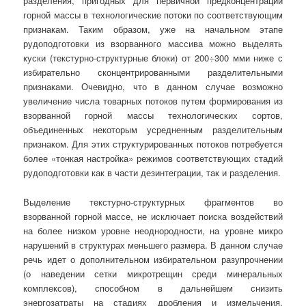
разделения, пригодных для первичной предконцентрации
горной массы в технологические потоки по соответствующим
признакам. Таким образом, уже на начальном этапе
рудоподготовки из взорванного массива можно выделять
куски (текстурно-структурные блоки) от 200÷300 мми ниже с
избирательно сконцентрированными разделительными
признаками. Очевидно, что в данном случае возможно
увеличение числа товарных потоков путем формирования из
взорванной горной массы технологических сортов,
объединенных некоторым усредненным разделительным
признаком. Для этих структурированных потоков потребуется
более «тонкая настройка» режимов соответствующих стадий
рудоподготовки как в части дезинтеграции, так и разделения.
Выделение текстурно-структурных фрагментов во
взорванной горной массе, не исключает поиска воздействий
на более низком уровне неоднородности, на уровне микро
нарушений в структурах меньшего размера. В данном случае
речь идет о дополнительном избирательном разупрочнении
(о наведении сетки микротрещин среди минеральных
комплексов), способном в дальнейшем снизить
энергозатраты на стадиях дробления и измельчения.