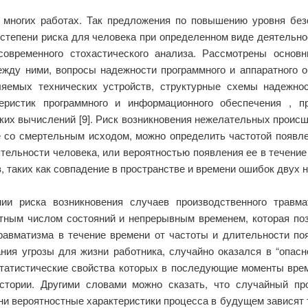
многих работах. Так предложения по повышению уровня безо
степени риска для человека при определенном виде деятельности
овременного стохастического анализа. Рассмотрены основн
жду ними, вопросы надежности программного и аппаратного о
яемых технических устройств, структурные схемы надежнос
еристик программного и информационного обеспечения , пр
ких вычислений [9]. Риск возникновения нежелательных происш
е со смертельным исходом, можно определить частотой появл
ельности человека, или вероятностью появления ее в течение
 таких как совпадение в пространстве и времени ошибок двух 
ии риска возникновения случаев производственного травм
тным числом состояний и непрерывным временем, которая поз
равматизма в течение времени от частоты и длительности поя
ния угрозы для жизни работника, случайно оказался в “опасн
татистические свойства которых в последующие моменты врем
тории. Другими словами можно сказать, что случайный пр
и вероятностные характеристики процесса в будущем зависят т