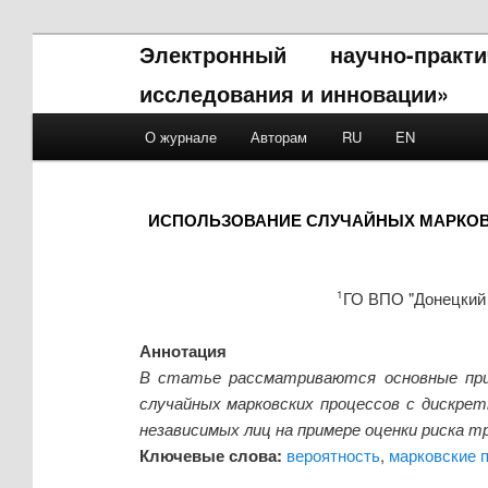
Электронный научно-прак
исследования и инновации»
Main menu
О журнале
Авторам
RU
EN
Skip to primary content
Skip to secondary content
ИСПОЛЬЗОВАНИЕ СЛУЧАЙНЫХ МАРКОВ
ГО ВПО "Донецкий 
1
Аннотация
В статье рассматриваются основные прин
случайных марковских процессов с дискре
независимых лиц на примере оценки риска 
Ключевые слова:
вероятность
,
марковские 