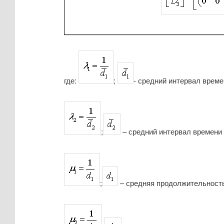
где:
;
- средний интервал време
;
– средний интервал времени 
;
– средняя продолжительность 