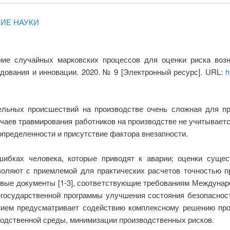
КИЕ НАУКИ
ние случайных марковских процессов для оценки риска воз
дования и инновации. 2020. № 9 [Электронный ресурс]. URL:
h
льных происшествий на производстве очень сложная для пр
чаев травмирования работников на производстве не учитывает
определенности и присутствие фактора внезапности.
ибках человека, которые приводят к аварии; оценки суще
воляют с приемлемой для практических расчетов точностью п
ые документы [1-3], соответствующие требованиям Междунаро
осударственной программы улучшения состояния безопасности
ием предусматривает содействию комплексному решению пр
водственной среды, минимизации производственных рисков.