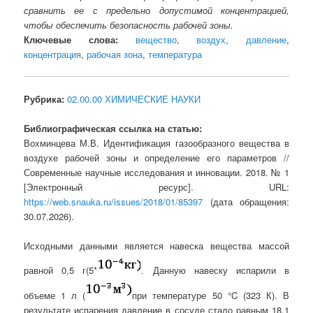
сравнить ее с предельно допустимой концентрацией,
чтобы обеспечить безопасность рабочей зоны.
Ключевые слова:
вещество
,
воздух
,
давление
,
концентрация
,
рабочая зона
,
температура
Рубрика:
02.00.00 ХИМИЧЕСКИЕ НАУКИ
Библиографическая ссылка на статью:
Вохминцева М.В. Идентификация газообразного вещества в
воздухе рабочей зоны и определение его параметров //
Современные научные исследования и инновации. 2018. № 1
[Электронный ресурс]. URL:
https://web.snauka.ru/issues/2018/01/85397
(дата обращения:
30.07.2026).
Исходными данными является навеска вещества массой
равной 0,5 г(5*
. Данную навеску испарили в
объеме 1 л (
при температуре 50 °C (323 К). В
результате испарения давление в сосуде стало равным 18,1