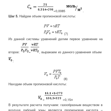
=0,0085
.
Шаг 5.
Найдем объем пропионовой кислоты:
(7)
Из данной системы уравнений делим первое уравнение на
второе:
=
,
выражаем из данного уравнения объем
:
(8)
Находим объем пропионовой кислоты:
=
=0,15л
В результате расчета получаем: газообразным веществом в
воздухе рабочей зоны является пропионовая кислота –