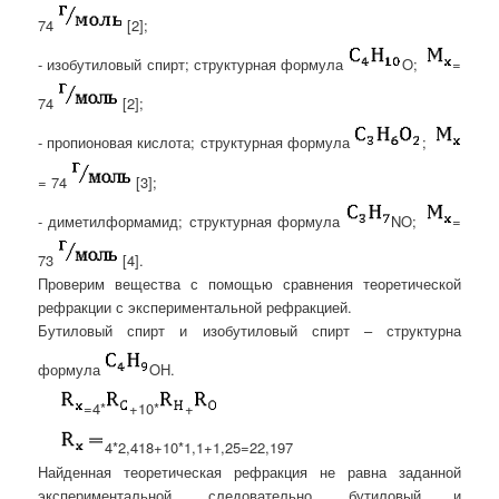
74
[2];
- изобутиловый спирт; структурная формула
O;
=
74
[2];
- пропионовая кислота; структурная формула
;
= 74
[3];
- диметилформамид; структурная формула
NO;
=
73
[4]
.
Проверим вещества с помощью сравнения теоретической
рефракции с экспериментальной рефракцией.
Бутиловый спирт и изобутиловый спирт – структурна
формула
OH
.
=4*
+10*
+
4*2,418+10*1,1+1,25=22,197
Найденная теоретическая рефракция не равна заданной
экспериментальной, следовательно, бутиловый и