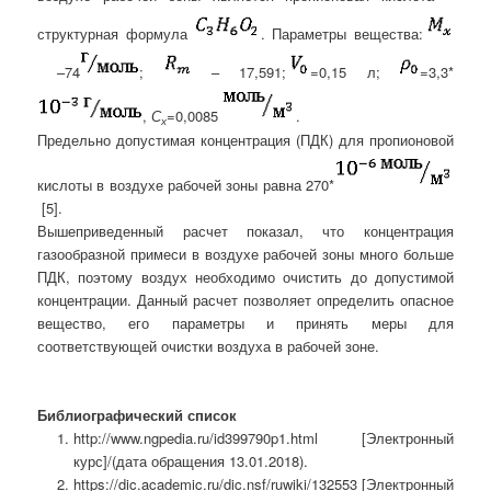
структурная формула
.
Параметры вещества:
–74
;
– 17,591;
=0,15 л;
=3,3*
,
С
=0,0085
.
х
Предельно допустимая концентрация (ПДК) для пропионовой
кислоты в воздухе рабочей зоны равна 270*
[5].
Вышеприведенный расчет показал, что концентрация
газообразной примеси в воздухе рабочей зоны много больше
ПДК, поэтому воздух необходимо очистить до допустимой
концентрации. Данный расчет позволяет определить опасное
вещество, его параметры и принять меры для
соответствующей очистки воздуха в рабочей зоне.
Библиографический список
http://www.ngpedia.ru/id399790p1.html [Электронный
курс]/(дата обращения 13.01.2018).
https://dic.academic.ru/dic.nsf/ruwiki/132553 [Электронный