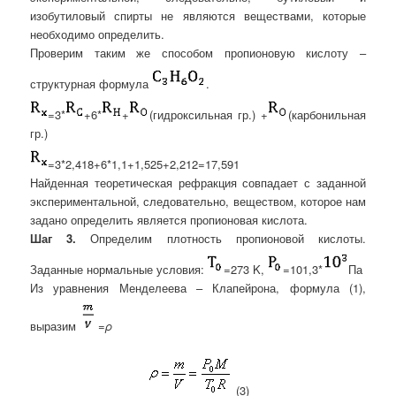
изобутиловый спирты не являются веществами, которые
необходимо определить
.
Проверим таким же способом пропионовую кислоту –
структурная формула
.
=3*
+6*
+
(гидроксильная гр.) +
(карбонильная
гр.)
=3*2,418+6*1,1+1,525+2,212=17,591
Найденная теоретическая рефракция совпадает с заданной
экспериментальной, следовательно, веществом, которое нам
задано определить является пропионовая кислота.
Шаг 3.
Определим плотность пропионовой кислоты.
Заданные нормальные условия:
=273 K,
=101,3*
Па
Из уравнения Менделеева – Клапейрона
,
формула (1),
выразим
=ρ
(3)