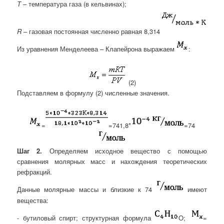
T
– температура газа (в кельвинах);
R
– газовая постоянная численно равная 8,314
Из уравнения Менделеева – Клапейрона выражаем
:
(2)
Подставляем в формулу (2) численные значения.
=
=741,8*
=74
Шаг 2.
Определяем исходное вещество с помощью
сравнения молярных масс и нахождения теоретических
рефракций.
Данные молярные массы и близкие к 74
имеют
вещества:
- бутиловый спирт; структурная формула
O;
=