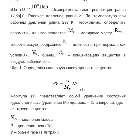
кПа (18,1*
. Экспериментальная рефракция равна
17,59[1]. Рабочее давление равно 21 Па, температура при
рабочем давлении равна 298 К. Необходимо, определить
параметры данного вещества:
– молярную массу,
–
теоретическую рефракцию,
- плотность при нормальных
условиях,
- объем,
– концентрацию вещества в
воздухе рабочей зоны.
Шаг 1.
Определим молярную массу данного вещества
(1)
Формула (1) представляет собой уравнение состояния
идеального газа (уравнение Менделеева – Клапейрона), где:
m
–масса вещества;
– молярная масса;
P
– давление газа (Па);
V
– объем газа (в литрах);