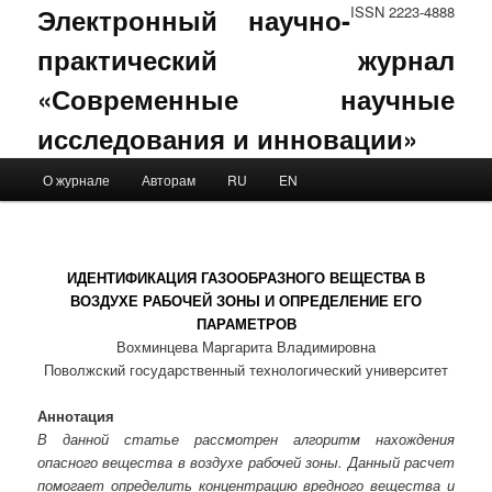
Электронный научно-
ISSN 2223-4888
практический журнал
«Современные научные
исследования и инновации»
Main menu
О журнале
Авторам
RU
EN
Skip to primary content
Skip to secondary content
ИДЕНТИФИКАЦИЯ ГАЗООБРАЗНОГО ВЕЩЕСТВА В
ВОЗДУХЕ РАБОЧЕЙ ЗОНЫ И ОПРЕДЕЛЕНИЕ ЕГО
ПАРАМЕТРОВ
Вохминцева Маргарита Владимировна
Поволжский государственный технологический университет
Аннотация
В данной статье рассмотрен алгоритм нахождения
опасного вещества в воздухе рабочей зоны. Данный расчет
помогает определить концентрацию вредного вещества и