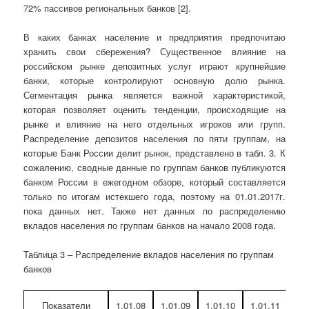
72% пассивов региональных банков [2].
В каких банках население и предприятия предпочитаю
хранить свои сбережения? Существенное влияние на
российском рынке депозитных услуг играют крупнейшие
банки, которые контролируют основную долю рынка.
Сегментация рынка является важной характеристикой,
которая позволяет оценить тенденции, происходящие на
рынке и влияние на него отдельных игроков или групп.
Распределение депозитов населения по пяти группам, на
которые Банк России делит рынок, представлено в табл. 3. К
сожалению, сводные данные по группам банков публикуются
банком России в ежегодном обзоре, который составляется
только по итогам истекшего года, поэтому на 01.01.2017г.
пока данных нет. Также нет данных по распределению
вкладов населения по группам банков на начало 2008 года.
Таблица 3 – Распределение вкладов населения по группам
банков
Показатели
1.01.08
1.01.09
1.01.10
1.01.11
1.0