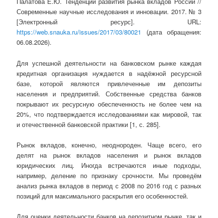
Палатова Е.Ю. Тенденции развития рынка вкладов России //
Современные научные исследования и инновации. 2017. № 3
[Электронный ресурс]. URL:
https://web.snauka.ru/issues/2017/03/80021
(дата обращения:
06.08.2026).
Для успешной деятельности на банковском рынке каждая
кредитная организация нуждается в надёжной ресурсной
базе, которой являются привлеченные им депозиты
населения и предприятий. Собственные средства банков
покрывают их ресурсную обеспеченность не более чем на
20%, что подтверждается исследованиями как мировой, так
и отечественной банковской практики [1, с. 285].
Рынок вкладов, конечно, неоднороден. Чаще всего, его
делят на рынок вкладов населения и рынок вкладов
юридических лиц. Иногда встречаются иные подходы,
например, деление по признаку срочности. Мы проведём
анализ рынка вкладов в период с 2008 по 2016 год с разных
позиций для максимального раскрытия его особенностей.
Для оценки деятельности банков на депозитном рынке, так и