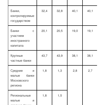
Банки,
32,4
32,8
40,1
40,1
4
контролируемые
государством
Банки с
20,1
20,5
19,0
19,1
1
участием
иностранного
капитала
Крупные
43,7
43,9
38,1
38,1
2
частные банки
Средние и
1,8
1,3
2,8
2,7
2
малые банки
Московского
региона
Региональные
1,8
1,5
малые и