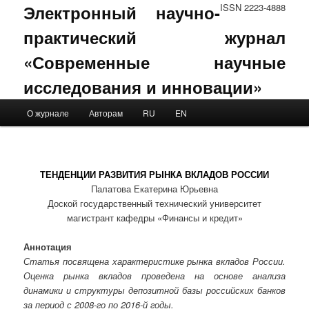
Электронный научно-
ISSN 2223-4888
практический журнал
«Современные научные
исследования и инновации»
Main menu
О журнале
Авторам
RU
EN
Skip to primary content
Skip to secondary content
ТЕНДЕНЦИИ РАЗВИТИЯ РЫНКА ВКЛАДОВ РОССИИ
Палатова Екатерина Юрьевна
Доской государственный технический университет
магистрант кафедры «Финансы и кредит»
Аннотация
Статья посвящена характеристике рынка вкладов России.
Оценка рынка вкладов проведена на основе анализа
динамики и структуры депозитной базы российских банков
за период с 2008-го по 2016-й годы.