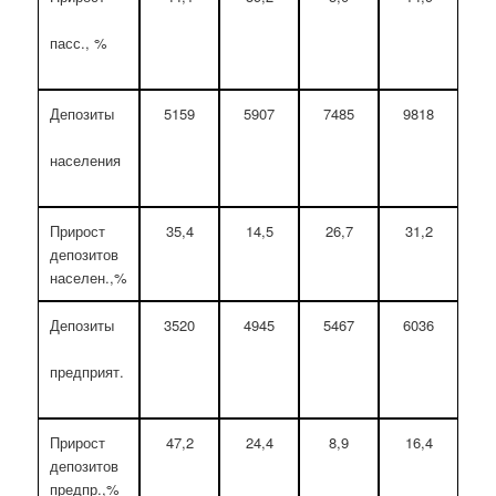
пасс., %
Депозиты
5159
5907
7485
9818
11
населения
Прирост
35,4
14,5
26,7
31,2
2
депозитов
населен.,%
Депозиты
3520
4945
5467
6036
8
предприят.
Прирост
47,2
24,4
8,9
16,4
2
депозитов
предпр.,%