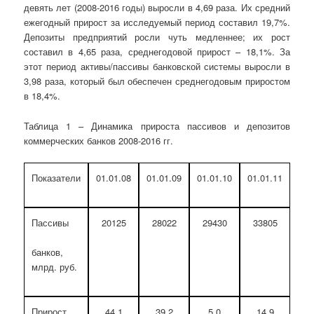
девять лет (2008-2016 годы) выросли в 4,69 раза. Их средний
ежегодный прирост за исследуемый период составил 19,7%.
Депозиты предприятий росли чуть медленнее; их рост
составил в 4,65 раза, среднегодовой прирост – 18,1%. За
этот период активы/пассивы банковской системы выросли в
3,98 раза, который был обеспечен среднегодовым приростом
в 18,4%.
Таблица 1 – Динамика прироста пассивов и депозитов
коммерческих банков 2008-2016 гг.
Показатели
01.01.08
01.01.09
01.01.10
01.01.11
01.
Пассивы
20125
28022
29430
33805
41
банков,
млрд. руб.
Прирост
44,1
39,2
5,0
14,9
2