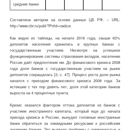
средние банки
Составлена автором на основе данных ЦБ РФ. – URL:
http://www.cbr.ru/publ/?PrtId=nadzor.
Как видно из таблицы, на начало 2016 года, свыше 63%
депозитов населения хранились в крупных банках с
государственным участием. Несмотря на успешное
функционирование системы страхования вкладов, население
России даёт предпочтение им. До финансового кризиса 2008
года доля банков с государственным участием на рынке
депозитов сокращалась [3, с. 47]. Процесс роста доли рынка
начался с приходом финансового кризиса 2008 года. За
истекшие с тех пор девять лет, доля этой категории банков
выросла на 4 процентных пункта.
Кризис оказался фактором оттока депозитов из банков с
участием иностранного капитала, который еще до начала
прихода кризиса в Россию, вынудил головные иностранные
банки обратиться за ликвидными ресурсами к российским
дочерним банкам. Это вызвало проблемы с ликвидностью и