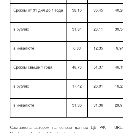
Сроком от 31 дня до 1 года
38,16
35,45
40,28
в рублях
31,84
23,11
30,34
в инвалюте
6,33
12,35
9,94
Сроком свыше 1 года
48,73
51,37
46,19
в рублях
17,42
20,01
16,22
в инвалюте
31,30
31,36
29,97
Составлена автором на основе данных ЦБ РФ. – URL: