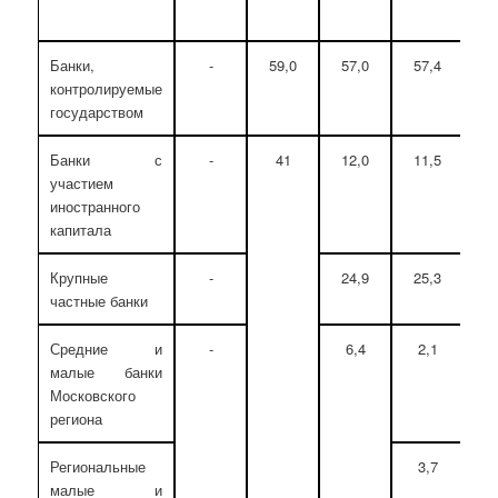
Банки,
-
59,0
57,0
57,4
5
контролируемые
государством
Банки с
-
41
12,0
11,5
1
участием
иностранного
капитала
Крупные
-
24,9
25,3
2
частные банки
Средние и
-
6,4
2,1
2
малые банки
Московского
региона
Региональные
3,7
3
малые и