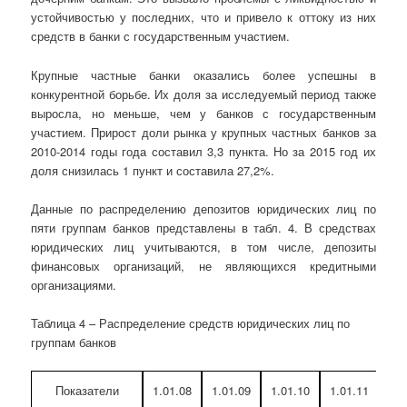
устойчивостью у последних, что и привело к оттоку из них
средств в банки с государственным участием.
Крупные частные банки оказались более успешны в
конкурентной борьбе. Их доля за исследуемый период также
выросла, но меньше, чем у банков с государственным
участием. Прирост доли рынка у крупных частных банков за
2010-2014 годы года составил 3,3 пункта. Но за 2015 год их
доля снизилась 1 пункт и составила 27,2%.
Данные по распределению депозитов юридических лиц по
пяти группам банков представлены в табл. 4. В средствах
юридических лиц учитываются, в том числе, депозиты
финансовых организаций, не являющихся кредитными
организациями.
Таблица 4 – Распределение средств юридических лиц по
группам банков
Показатели
1.01.08
1.01.09
1.01.10
1.01.11
1.0