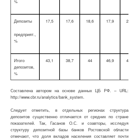
%
Депозиты
17,5
17,6
18,6
17,9
20,1
предприят.,
%
Итого
43,1
38,7
44
46,9
48,6
депозитов,
%
Составлена автором на основе данных ЦБ РФ. – URL:
http://www.cbr.ru/analytics/bank_system.
Следует отметить, в отдельных регионах структура
депозитов существенно отличается от средних по стране
показателей. Так, Гасанов О.С. и соавторы, исследуя
структуру депозитной базы банков Ростовской области
отмечают, что доля вкладов населения составляет почти