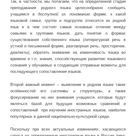
Так, в частности, мы полагаем, что на определенной стадии
преподавания родного языка целесообразно сообщить
учащимся в
доступной их пониманию форме
, к какой
языковой семье, группе и подгруппе относится их родной
язык и в чем состоят самые основные отличия между
семьями и группами языков, дать понятие о формах
существования собственного языка (литературная речь в
устной и письменной форме, разговорная речь, просторечие,
диалекты), обратить внимание на изменчивость языка во
времени и т.п. знания, способствующие развитию языкового
сознания у обучаемых и создающие отправные моменты для
последующего сопоставления языков.
Второй важный момент – выявление в родном языке таких
особенностей его
системы и структуры
, а также
фокусирование на них внимания учащихся, которые будут
являться базой для будущих возможных сравнений и
сопоставлений при изучении иностранных языков, наиболее
популярных в данной национально-культурной среде.
Поскольку при всех актуальных изменениях, касающихся
спроса на определенные иностранные языки в России (речь