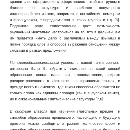
сравнить ее оформление с оформлением такой же группы в
близких по структуре и наиболее популярных
индоевропейских языках, например, в английском, немецком
и французском, с порядком слов в таких группах и т.д. [6].
Подобного рода сопоставление даст возможность
обучаемым ментально настроиться на то, что в дальнейшем
им придется иметь дело с различиями между языками в
плане порядка слов и способов выражения отношений между
словами в рамках предложения.
На словообразовательном уровне,
с нашей точки зрения,
интересно было бы обратить внимание на такой способ
образование новых слов, как словосложение, широко
распространенного, в частности, в германских языках, и
прежде всего в немецком, где таким способом образуются не
только слова как единицы словаря (как и в русском языке),
но и окказиональные синтаксические структуры [7,8].
В
системе глагола
при изучении глагольных времен и
способов образовании прошедшего, настоящего и будущего
времени можно сообщить о разном количестве форм и
способов образования прошедшего, настоящего и будущего