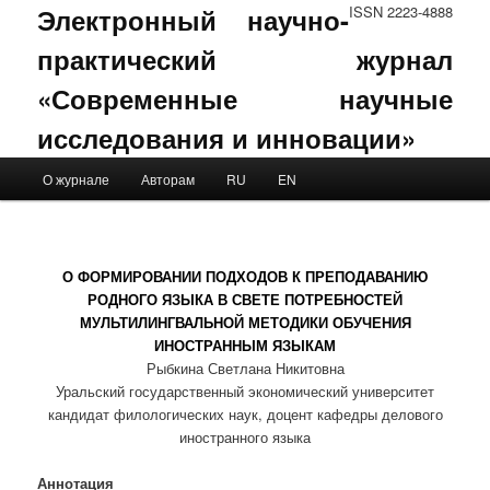
Электронный научно-
ISSN 2223-4888
практический журнал
«Современные научные
исследования и инновации»
Main menu
О журнале
Авторам
RU
EN
Skip to primary content
Skip to secondary content
О ФОРМИРОВАНИИ ПОДХОДОВ К ПРЕПОДАВАНИЮ
РОДНОГО ЯЗЫКА В СВЕТЕ ПОТРЕБНОСТЕЙ
МУЛЬТИЛИНГВАЛЬНОЙ МЕТОДИКИ ОБУЧЕНИЯ
ИНОСТРАННЫМ ЯЗЫКАМ
Рыбкина Светлана Никитовна
Уральский государственный экономический университет
кандидат филологических наук, доцент кафедры делового
иностранного языка
Аннотация