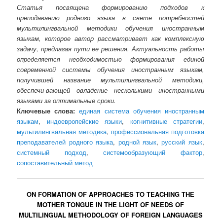
Статья посвящена формированию подходов к
преподаванию родного языка в свете потребностей
мультилингвальной методики обучения иностранным
языкам, которое автор рассматривает как комплексную
задачу, предлагая пути ее решения. Актуальность работы
определяется необходимостью формирования единой
современной системы обучения иностранным языкам,
получившей название мультилингвальной методики,
обеспечи-вающей овладение несколькими иностранными
языками за оптимальные сроки.
Ключевые слова:
единая система обучения иностранным
языкам
,
индоевропейские языки
,
когнитивные стратегии
,
мультилингвальная методика
,
профессиональная подготовка
преподавателей родного языка
,
родной язык
,
русский язык
,
системный подход
,
системообразующий фактор
,
сопоставительный метод
ON FORMATION OF APPROACHES TO TEACHING THE
MOTHER TONGUE IN THE LIGHT OF NEEDS OF
MULTILINGUAL METHODOLOGY OF FOREIGN LANGUAGES