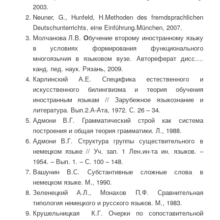
2003.
Neuner, G., Hunfeld, H.Methoden des fremdsprachlichen
Deutschunterrichts, eine Einführung
.
München, 2007.
Молчанова Л.В.
О
бучение второму иностранному языку
в условиях формирования функционального
многоязычия в языковом вузе. Автореферат дисс….
канд. пед. наук. Рязань, 2009.
Карлинский А.Е. Специфика естественного и
искусственного билингвизма и теория обучения
иностранным языкам // Зарубежное языкознание и
литература. Вып.2.А-Ата, 1972. С. 26 – 34.
Адмони В.Г. Грамматический строй как система
построения и общая теория грамматики. Л., 1988.
Адмони В.Г. Структура группы существительного в
немецком языке // Уч. зап. 1 Лен.ин-та ин. языков. –
1954. – Вып. 1. – С. 100 – 148.
Вашунин В.С. Субстантивные сложные слова в
немецком языке. М., 1990.
Зеленецкий А.Л., Монахов П.Ф. Сравнительная
типология немецкого и русского языков. М., 1983.
Крушельницкая К.Г. Очерки по сопоставительной