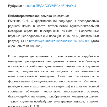
Рубрика:
13.00.00 ПЕДАГОГИЧЕСКИЕ НАУКИ
Библиографическая ссылка на статью:
Рыбкина С.Н. О формировании подходов к преподаванию
родного языка в свете потребностей мультилингвальной
методики обучения иностранным языкам // Современные
научные исследования и инновации. 2016. № 6 [Электронный
ресурс]. URL:
https://web.snauka.ru/issues/2016/06/68895
(дата
обращения: 01.08.2026).
В последние десятилетия в отечественной и зарубежной
методике преподавания иностранных языков все большую
популярность набирает идея
преемственности
в изучении
языков, получившая свое воплощение в так называемой
мультилингвальной методике. Суть ее заключается в
формировании функционального многоязычия у обучаемых
(прежде всего у школьников и студентов) в условиях
единой
системы обучения
нескольким иностранным языкам,
базирующейся на опыте, приобретенном учащимися
ранее,
т.е.при изучении
предыдущих
иностранных языков, а также
родного языка
[1,2,3].