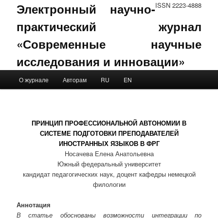
Электронный научно-
ISSN 2223-4888
практический журнал
«Современные научные
исследования и инновации»
Main menu
О журнале
Авторам
RU
EN
Skip to primary content
Skip to secondary content
ПРИНЦИП ПРОФЕССИОНАЛЬНОЙ АВТОНОМИИ В
СИСТЕМЕ ПОДГОТОВКИ ПРЕПОДАВАТЕЛЕЙ
ИНОСТРАННЫХ ЯЗЫКОВ В ФРГ
Носачева Елена Анатольевна
Южный федеральный университет
кандидат педагогических наук, доцент кафедры немецкой
филологии
Аннотация
В статье обоснованы возможности интеграции по