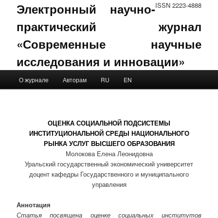
Электронный научно-
ISSN 2223-4888
практический журнал
«Современные научные
исследования и инновации»
Main menu
О журнале
Авторам
RU
EN
Skip to primary content
Skip to secondary content
ОЦЕНКА СОЦИАЛЬНОЙ ПОДСИСТЕМЫ
ИНСТИТУЦИОНАЛЬНОЙ СРЕДЫ НАЦИОНАЛЬНОГО
РЫНКА УСЛУГ ВЫСШЕГО ОБРАЗОВАНИЯ
Молокова Елена Леонидовна
Уральский государственный экономический университет
доцент кафедры Государственного и муниципального
управления
Аннотация
Статья посвящена оценке социальных институтов