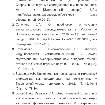
Современные научные исследования и инновации. 2016.
№ 6 [Электронный ресурс]. URL:
http://web.snauka.ru/issues/2016/06/67905 (дата
обращения: 28.06.2016).
Супонина Е.А. О проблемах оптимизации
антиалкогольного законодательства в России //
Политика, государство и право. 2016. № 2 [Электронный
ресурс]. URL: http://politika.snauka.ru/2016/02/3658 (дата
обращения: 17.07.2016).
Ефременко Е.С., Высокогорский В.Е. Железо-
индуцированная хемилюминесценция и обмен
глутатиона при экспериментальном синдроме отмены
этанола // Омский научный вестник. ‒ 2006. ‒ № 3 (37).
‒ С. 127-131.
Захарова А.Н. Карбонильные производные и малоновый
диальдегид как предикторы при алкоголизме //
Таврический журнал психиатрии. ‒ 2012. ‒ Т. 16, № 4
(61). ‒ С. 78-80.
Бохан Н.А., Иванова С.А. Окислительный стресс при
алкоголизме: возможности метаболической коррекции
на этапе формирования ремиссии // Таврический