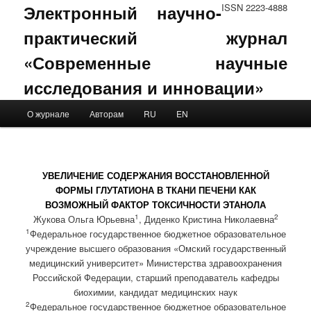
Электронный научно-
ISSN 2223-4888
практический журнал
«Современные научные
исследования и инновации»
Main menu
О журнале
Авторам
RU
EN
Skip to primary content
Skip to secondary content
УВЕЛИЧЕНИЕ СОДЕРЖАНИЯ ВОССТАНОВЛЕННОЙ
ФОРМЫ ГЛУТАТИОНА В ТКАНИ ПЕЧЕНИ КАК
ВОЗМОЖНЫЙ ФАКТОР ТОКСИЧНОСТИ ЭТАНОЛА
1
2
Жукова Ольга Юрьевна
, Диденко Кристина Николаевна
1
Федеральное государственное бюджетное образовательное
учреждение высшего образования «Омский государственный
медицинский университет» Министерства здравоохранения
Российской Федерации, старший преподаватель кафедры
биохимии, кандидат медицинских наук
2
Федеральное государственное бюджетное образовательное