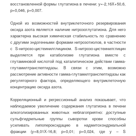
восстановленной формы глутатиона в печени: у=-2,16Х+50,6,
р=0,046, р=0,007.
Одной из возможностей внутриклеточного резервирования
оксида азота является наличие нитрозоглутатиона. Для него
характерна высокая химическая стабильность по сравнению
с другими эндогенными формами нитрозотиолов, в частности
с S-нитрозо-цистеинилглицином. S-нитрозо-цистеинилглицин
выделяется при катаболизме глутатиона вместе с
глутаминовой кислотой под каталитическом действии гамма-
глутамилтранспептидазы. В связи с этим, возможно
рассмотрение активности гамма-глутамилтранспептидазы как
регуляторного фактора, определяющего внутриклеточную
концентрацию оксида азота.
Корреляционный и регрессионный анализ показывает, что
наблюдаемое увеличение содержания глутатиона в печени
алкоголизированных животных неблагоприятно: доступные
сульфгидрильные группы сыворотки крови способны
усиливать липопероксидацию в надмитохондриальной
фракции (у=8,01Х-16,8; р=0,01; р=0,024, где у – S