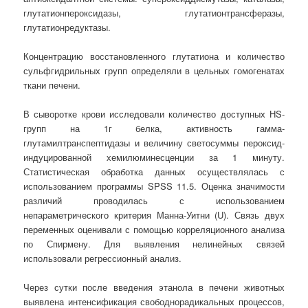
глутатионпероксидазы, глутатионтрансферазы,
глутатионредуктазы.
Концентрацию восстановленного глутатиона и количество
сульфгидрильных групп определяли в цельных гомогенатах
ткани печени.
В сыворотке крови исследовали количество доступных HS-
групп на 1г белка, активность гамма-
глутамилтранспептидазы и величину светосуммы пероксид-
индуцированной хемилюминесценции за 1 минуту.
Статистическая обработка данных осуществлялась с
использованием программы SPSS 11.5. Оценка значимости
различий проводилась с использованием
непараметрического критерия Манна-Уитни (U). Связь двух
переменных оценивали с помощью корреляционного анализа
по Спирмену. Для выявления нелинейных связей
использовали регрессионный анализ.
Через сутки после введения этанола в печени животных
выявлена интенсификация свободнорадикальных процессов,