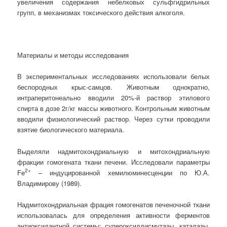
увеличения содержания небелковых сульфгидрильных
групп, в механизмах токсического действия алкоголя.
Материалы и методы исследования
В экспериментальных исследованиях использовали белых
беспородных крыс-самцов. Животным однократно,
интраперитонеально вводили 20%-й раствор этилового
спирта в дозе 2г/кг массы животного. Контрольным животным
вводили физиологический раствор. Через сутки проводили
взятие биологического материала.
Выделяли надмитохондриальную и митохондриальную
фракции гомогената ткани печени. Исследовали параметры
2+
Fe
– индуцированной хемилюминесценции по Ю.А.
Владимирову (1989).
Надмитохондриальная фрация гомогенатов печеночной ткани
использовалась для определения активности ферментов
антиоксидантной системы: супероксиддисмутазы, каталазы,