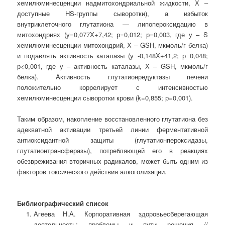
хемилюминесценции надмитохондриальной жидкости, Х –
доступные HS-группы сыворотки), а избыток
внутриклеточного глутатиона — липопероксидацию в
митохондриях (у=0,077Х+7,42; р=0,012; р=0,003, где у – S
хемилюминесценции митохондрий, Х – GSH, мкмоль/г белка)
и подавлять активность каталазы (у=-0,148Х+41,2; р=0,048;
р<0,001, где у – активность каталазы, Х – GSH, мкмоль/г
белка). Активность глутатионредуктазы печени
положительно коррелирует с интенсивностью
хемилюминесценции сыворотки крови (k=0,855; р=0,001).
Таким образом, накопление восстановленного глутатиона без
адекватной активации третьей линии ферментативной
антиоксидантной защиты (глутатионпероксидазы,
глутатионтрансферазы), потребляющей его в реакциях
обезвреживания вторичных радикалов, может быть одним из
факторов токсического действия алкоголизации.
Библиографический список
Агеева Н.А. Корпоративная здоровьесберегающая
деятельность: проблемы и пути решения //