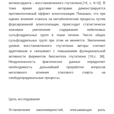
антиоксиданта – восстановленного глутатиона [15, с. 9-12]. В
тоже время другими авторами демонстрируется
противоположный эффект алкоголизации. Показано, что при
оценке влияния этанола на метаболические процессы путем
форсированной алкоголизации, происходит статистически
значимое увеличение содержания небелковых
сульфгидрильных групп в ткани печени. Число общих
сульфгидрильных групп при этом не меняется. Увеличение
уровня восстановленного глутатиона авторы считают
адаптивным и связывают с повышением функциональной
активности ферментов биосинтеза глутатиона [16,с. 36].
Неоднозначность фактических данных определяет
необходимость дальнейшей проработки вопросов
негативного влияния этилового спирта на
свободнорадикальные процессы.
Цель исследования
Установление закономерностей, описывающих роль