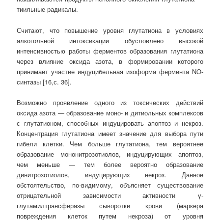
тиильные радикалы.
Считают, что повышение уровня глутатиона в условиях
алкогольной интоксикации обусловлено высокой
интенсивностью работы ферментов образования глутатиона
через влияние оксида азота, в формировании которого
принимает участие индуцибельная изоформа фермента NO-
синтазы [16,с. 36].
Возможно проявление одного из токсических действий
оксида азота — образование моно- и дитиольных комплексов
с глутатионом, способных индуцировать апоптоз и некроз.
Концентрация глутатиона имеет значение для выбора пути
гибели клетки. Чем больше глутатиона, тем вероятнее
образование мононитрозотиолов, индуцирующих апоптоз,
чем меньше — тем более вероятно образование
динитрозотиолов, индуцирующих некроз. Данное
обстоятельство, по-видимому, объясняет существование
отрицательной зависимости активности γ-
глутамилтрансферазы сыворотки крови (маркера
повреждения клеток путем некроза) от уровня