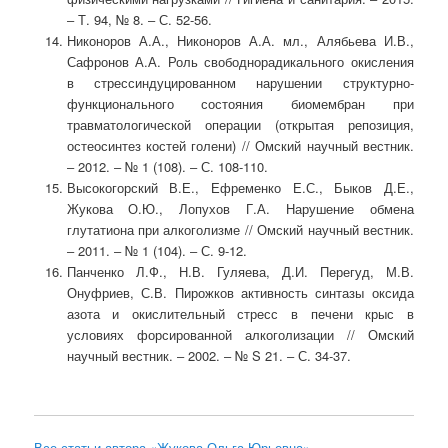
‒ Т. 94, № 8. ‒ С. 52-56.
Никоноров А.А., Никоноров А.А. мл., Алябьева И.В.,
Сафронов А.А. Роль свободнорадикального окисления
в стрессиндуцированном нарушении структурно-
функционального состояния биомембран при
травматологической операции (открытая репозиция,
остеосинтез костей голени) // Омский научный вестник.
‒ 2012. ‒ № 1 (108). ‒ С. 108-110.
Высокогорский В.Е., Ефременко Е.С., Быков Д.Е.,
Жукова О.Ю., Лопухов Г.А. Нарушение обмена
глутатиона при алкоголизме // Омский научный вестник.
‒ 2011. ‒ № 1 (104). ‒ С. 9-12.
Панченко Л.Ф., Н.В. Гуляева, Д.И. Перегуд, М.В.
Онуфриев, С.В. Пирожков активность синтазы оксида
азота и окислительный стресс в печени крыс в
условиях форсированной алкоголизации // Омский
научный вестник. ‒ 2002. ‒ № S 21. ‒ С. 34-37.
Все статьи автора «Жукова Ольга Юрьевна»