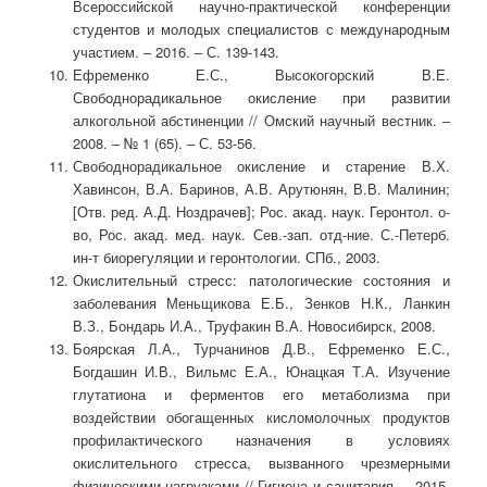
Всероссийской научно-практической конференции
студентов и молодых специалистов с международным
участием. ‒ 2016. ‒ С. 139-143.
Ефременко Е.С., Высокогорский В.Е.
Свободнорадикальное окисление при развитии
алкогольной абстиненции // Омский научный вестник. ‒
2008. ‒ № 1 (65). ‒ С. 53-56.
Свободнорадикальное окисление и старение В.Х.
Хавинсон, В.А. Баринов, А.В. Арутюнян, В.В. Малинин;
[Отв. ред. А.Д. Ноздрачев]; Рос. акад. наук. Геронтол. о-
во, Рос. акад. мед. наук. Сев.-зап. отд-ние. С.-Петерб.
ин-т биорегуляции и геронтологии. СПб., 2003.
Окислительный стресс: патологические состояния и
заболевания Меньщикова Е.Б., Зенков Н.К., Ланкин
В.З., Бондарь И.А., Труфакин В.А. Новосибирск, 2008.
Боярская Л.А., Турчанинов Д.В., Ефременко Е.С.,
Богдашин И.В., Вильмс Е.А., Юнацкая Т.А. Изучение
глутатиона и ферментов его метаболизма при
воздействии обогащенных кисломолочных продуктов
профилактического назначения в условиях
окислительного стресса, вызванного чрезмерными
физическими нагрузками // Гигиена и санитария. ‒ 2015.