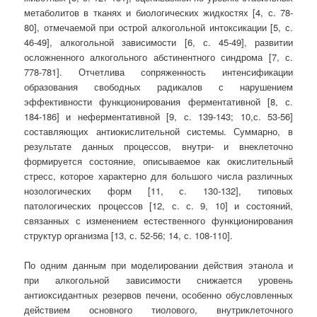
метаболитов в тканях и биологических жидкостях [4, с. 78-
80], отмечаемой при острой алкогольной интоксикации [5, с.
46-49], алкогольной зависимости [6, с. 45-49], развитии
осложненного алкогольного абстинентного синдрома [7, с.
778-781]. Отчетлива сопряженность интенсификации
образования свободных радикалов с нарушением
эффективности функционирования ферментативной [8, с.
184-186] и неферментативной [9, с. 139-143; 10,с. 53-56]
составляющих антиокислительной системы. Суммарно, в
результате данных процессов, внутри- и внеклеточно
формируется состояние, описываемое как окислительный
стресс, которое характерно для большого числа различных
нозологических форм [11, с. 130-132], типовых
патологических процессов [12, с. с. 9, 10] и состояний,
связанных с изменением естественного функционирования
структур организма [13, с. 52-56; 14, с. 108-110].
По одним данным при моделировании действия этанола и
при алкогольной зависимости снижается уровень
антиоксидантных резервов печени, особенно обусловленных
действием основного тиолового, внутриклеточного