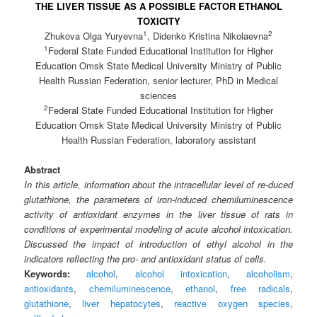
THE LIVER TISSUE AS A POSSIBLE FACTOR ETHANOL
TOXICITY
1
2
Zhukova Olga Yuryevna
, Didenko Kristina Nikolaevna
1
Federal State Funded Educational Institution for Higher
Education Omsk State Medical University Ministry of Public
Health Russian Federation, senior lecturer, PhD in Medical
sciences
2
Federal State Funded Educational Institution for Higher
Education Omsk State Medical University Ministry of Public
Health Russian Federation, laboratory assistant
Abstract
In this article, information about the intracellular level of re-duced
glutathione, the parameters of iron-induced chemiluminescence
activity of antioxidant enzymes in the liver tissue of rats in
conditions of experimental modeling of acute alcohol intoxication.
Discussed the impact of introduction of ethyl alcohol in the
indicators reflecting the pro- and antioxidant status of cells.
Keywords:
alcohol
,
alcohol intoxication
,
alcoholism
,
antioxidants
,
chemiluminescence
,
ethanol
,
free radicals
,
glutathione
,
liver hepatocytes
,
reactive oxygen species
,