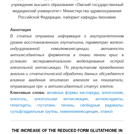
учреждение высшего образования «Омский государственный
медицинский университет» Министерства здравоохранения
Российской Федерации, лаборант кафедры биохимии
Аннотация
В статье отражена информация о внутриклеточном
уровне восстановленного глутатиона, параметрах железо-
индуцированной хемилюминесценции, активности
антиоксидантных ферментов в ткани печени крыс в
условиях экспериментального моделирования острой
алкогольной интоксикации. По результатам проведенного
анализа и статистической обработки данных обсуждается
влияние введения этилового алкоголя на показатели,
отражающие про- и антиоксидантный статус клеток.
Ключевые слова:
активные формы кислорода
,
алкоголизм
,
алкоголь
,
алкогольная интоксикация
,
антиоксиданты
,
гепатоциты
,
глутатион
,
печень
,
свободные радикалы
,
сульфгидрильные группы
,
хемилюминесценция
,
этанол
THE INCREASE OF THE REDUCED FORM GLUTATHIONE IN