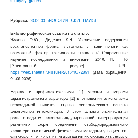
sulfhydryl groups
Рубрика:
03.00.00 БИОЛОГИЧЕСКИЕ НАУКИ
Библиографическая ссылка на статью:
Жукова О.Ю., Диденко К.Н. Увеличение содержания
восстановленной формы глутатиона в ткани печени как
возможный фактор токсичности этанола // Современные
научные исследования и инновации. 2016. № 10
[Электронный ресурс]. URL:
https://web.snauka.ru/issues/2016/10/72891
(дата обращения:
01.08.2026).
Наряду с профилактическими [1] мерами и мерами
административного характера [2] в отношении алкоголизма
необходимой видится оценка биологического аспекта
алкогольной интоксикации. В этом аспекте значительная
роль отводится алкоголь-индуцированной гиперпродукции
различных форм соединений свободнорадикального
характера, выявляемой физическими методами у пациентов,
животных [3, с. 127-131], оцениваемой по уровню стабильных