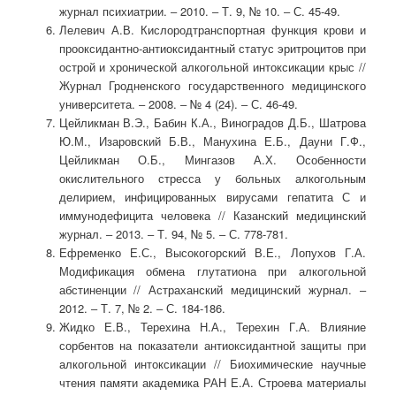
журнал психиатрии. ‒ 2010. ‒ Т. 9, № 10. ‒ С. 45-49.
Лелевич А.В. Кислородтранспортная функция крови и
прооксидантно-антиоксидантный статус эритроцитов при
острой и хронической алкогольной интоксикации крыс //
Журнал Гродненского государственного медицинского
университета. ‒ 2008. ‒ № 4 (24). ‒ С. 46-49.
Цейликман В.Э., Бабин К.А., Виноградов Д.Б., Шатрова
Ю.М., Изаровский Б.В., Манухина Е.Б., Дауни Г.Ф.,
Цейликман О.Б., Мингазов А.Х. Особенности
окислительного стресса у больных алкогольным
делирием, инфицированных вирусами гепатита С и
иммунодефицита человека // Казанский медицинский
журнал. ‒ 2013. ‒ Т. 94, № 5. ‒ С. 778-781.
Ефременко Е.С., Высокогорский В.Е., Лопухов Г.А.
Модификация обмена глутатиона при алкогольной
абстиненции // Астраханский медицинский журнал. ‒
2012. ‒ Т. 7, № 2. ‒ С. 184-186.
Жидко Е.В., Терехина Н.А., Терехин Г.А. Влияние
сорбентов на показатели антиоксидантной защиты при
алкогольной интоксикации // Биохимические научные
чтения памяти академика РАН Е.А. Строева материалы