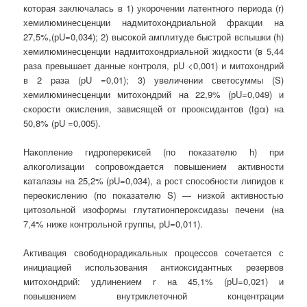
которая заключалась в 1) укорочении латентного периода (r)
хемилюминесценции надмитохондриальной фракции на
27,5%,(рU=0,034); 2) высокой амплитуде быстрой вспышки (h)
хемилюминесценции надмитохондриальной жидкости (в 5,44
раза превышает данные контроля, рU <0,001) и митохондрий
в 2 раза (рU =0,01); 3) увеличении светосуммы (S)
хемилюминесценции митохондрий на 22,9% (рU=0,049) и
скорости окисления, зависящей от прооксидантов (tgα) на
50,8% (рU =0,005).
Накопление гидроперекисей (по показателю h) при
алкоголизации сопровождается повышением активности
каталазы на 25,2% (рU=0,034), а рост способности липидов к
переокислению (по показателю S) — низкой активностью
цитозольной изоформы глутатионпероксидазы печени (на
7,4% ниже контрольной группы, рU=0,011).
Активация свободнорадикальных процессов сочетается с
инициацией использования антиоксидантных резервов
митохондрий: удлинением r на 45,1% (рU=0,021) и
повышением внутриклеточной концентрации