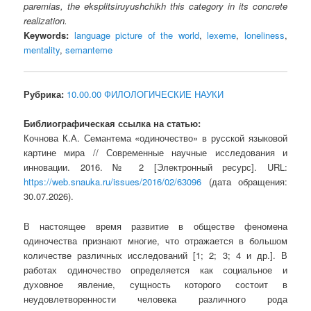
paremias, the eksplitsiruyushchikh this category in its concrete
realization.
Keywords:
language picture of the world
,
lexeme
,
loneliness
,
mentality
,
semanteme
Рубрика:
10.00.00 ФИЛОЛОГИЧЕСКИЕ НАУКИ
Библиографическая ссылка на статью:
Кочнова К.А. Семантема «одиночество» в русской языковой
картине мира // Современные научные исследования и
инновации. 2016. № 2 [Электронный ресурс]. URL:
https://web.snauka.ru/issues/2016/02/63096
(дата обращения:
30.07.2026).
В настоящее время развитие в обществе феномена
одиночества признают многие, что отражается в большом
количестве различных исследований [1; 2; 3; 4 и др.]. В
работах одиночество определяется как социальное и
духовное явление, сущность которого состоит в
неудовлетворенности человека различного рода