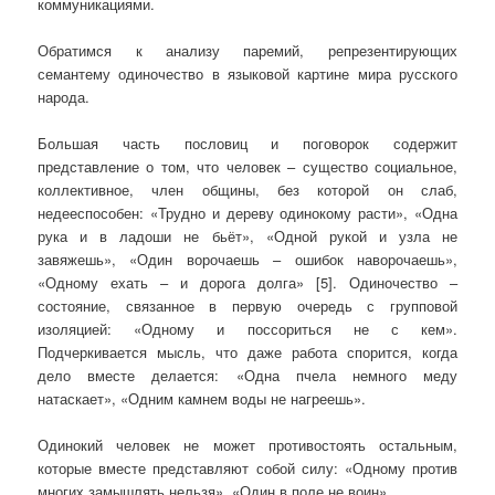
коммуникациями.
Обратимся к анализу паремий, репрезентирующих
семантему одиночество в языковой картине мира русского
народа.
Большая часть пословиц и поговорок содержит
представление о том, что человек – существо социальное,
коллективное, член общины, без которой он слаб,
недееспособен: «Трудно и дереву одинокому расти», «Одна
рука и в ладоши не бьёт», «Одной рукой и узла не
завяжешь», «Один ворочаешь – ошибок наворочаешь»,
«Одному ехать – и дорога долга» [5]. Одиночество –
состояние, связанное в первую очередь с групповой
изоляцией: «Одному и поссориться не с кем».
Подчеркивается мысль, что даже работа спорится, когда
дело вместе делается: «Одна пчела немного меду
натаскает», «Одним камнем воды не нагреешь».
Одинокий человек не может противостоять остальным,
которые вместе представляют собой силу: «Одному против
многих замышлять нельзя», «Один в поле не воин».