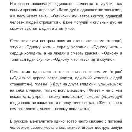
Интересна ассоциация одинокого человека с дубом, как
самым крепким деревом: «Даже дуб в одиночестве засыхает,
а в лесу живёт века», «Одинокий дуб ветра боится, одинокий
человек людей страшится». Даже могучий и сильный дуб не
сможет выстоять один в этом мире.
Семантическим центром понятия становится сема ‘холода’,
‘скуки’: «Одному жить – сердцу холодно», «Одному жить –
сердце холодить, а на людях и смерть красна», «Одному и
топиться идти скучно», «Одному и топиться идти скучно».
Семантема одиночество тесно связана с семами ‘страх’
(«Одинокое дерево ветра боится, одинокий человек людей
страшится»), ‘слезы’ («Друг на друга глядючи, улыбнешься;
на себя глядючи, только всплачешься», «Живет – не с кем
покалякать, умрет – некому поплакать»), ‘смерть’ («Даже дуб
в одиночестве засыхает, а в лесу живет века», «Живет – не с
кем покалякать, умрет – некому поплакать»).
В русском менталитете одиночество часто связано с потерей
человеком своего места в коллективе, играет деструктивную