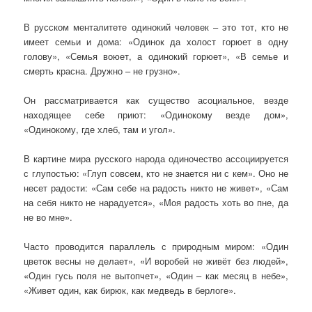
В русском менталитете одинокий человек – это тот, кто не
имеет семьи и дома: «Одинок да холост горюет в одну
голову», «Семья воюет, а одинокий горюет», «В семье и
смерть красна. Дружно – не грузно».
Он рассматривается как существо асоциальное, везде
находящее себе приют: «Одинокому везде дом»,
«Одинокому, где хлеб, там и угол».
В картине мира русского народа одиночество ассоциируется
с глупостью: «Глуп совсем, кто не знается ни с кем». Оно не
несет радости: «Сам себе на радость никто не живет», «Сам
на себя никто не нарадуется», «Моя радость хоть во пне, да
не во мне».
Часто проводится параллель с природным миром: «Один
цветок весны не делает», «И воробей не живёт без людей»,
«Один гусь поля не вытопчет», «Один – как месяц в небе»,
«Живет один, как бирюк, как медведь в берлоге».