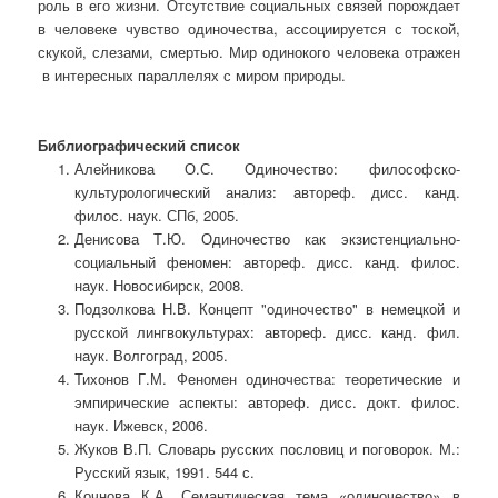
роль в его жизни. Отсутствие социальных связей порождает
в человеке чувство одиночества, ассоциируется с тоской,
скукой, слезами, смертью. Мир одинокого человека отражен
в интересных параллелях с миром природы.
Библиографический список
Алейникова О.С. Одиночество: философско-
культурологический анализ: автореф. дисс. канд.
филос. наук. СПб, 2005.
Денисова Т.Ю. Одиночество как экзистенциально-
социальный феномен: автореф. дисс. канд. филос.
наук. Новосибирск, 2008.
Подзолкова Н.В. Концепт "одиночество" в немецкой и
русской лингвокультурах: автореф. дисс. канд. фил.
наук. Волгоград, 2005.
Тихонов Г.М. Феномен одиночества: теоретические и
эмпирические аспекты: автореф. дисс. докт. филос.
наук. Ижевск, 2006.
Жуков В.П. Словарь русских пословиц и поговорок. М.:
Русский язык, 1991. 544 с.
Кочнова К.А. Семантическая тема «одиночество» в