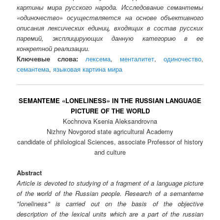
картины мира русского народа. Исследование семантемы
«одиночество» осуществляется на основе объективного
описания лексических единиц, входящих в состав русских
паремий, эксплицирующих данную категорию в ее
конкретной реализации.
Ключевые слова:
лексема
,
менталитет
,
одиночество
,
семантема
,
языковая картина мира
SEMANTEME «LONELINESS» IN THE RUSSIAN LANGUAGE
PICTURE OF THE WORLD
Kochnоva Ksenia Aleksandrovna
Nizhny Novgorod state agricultural Academy
candidate of philological Sciences, associate Professor of history
and culture
Abstract
Article is devoted to studying of a fragment of a language picture
of the world of the Russian people. Research of a semanteme
"loneliness" is carried out on the basis of the objective
description of the lexical units which are a part of the russian