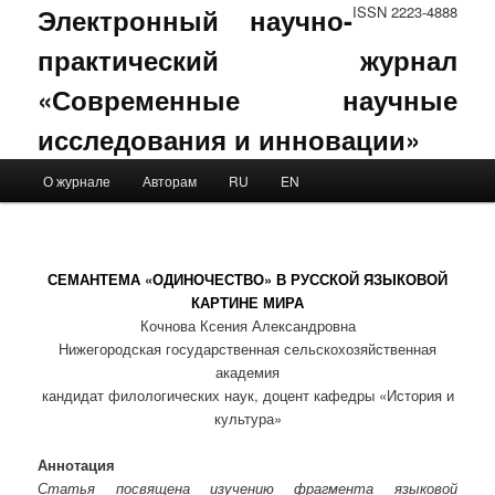
Электронный научно-
ISSN 2223-4888
практический журнал
«Современные научные
исследования и инновации»
Main menu
О журнале
Авторам
RU
EN
Skip to primary content
Skip to secondary content
СЕМАНТЕМА «ОДИНОЧЕСТВО» В РУССКОЙ ЯЗЫКОВОЙ
КАРТИНЕ МИРА
Кочнова Ксения Александровна
Нижегородская государственная сельскохозяйственная
академия
кандидат филологических наук, доцент кафедры «История и
культура»
Аннотация
Статья посвящена изучению фрагмента языковой