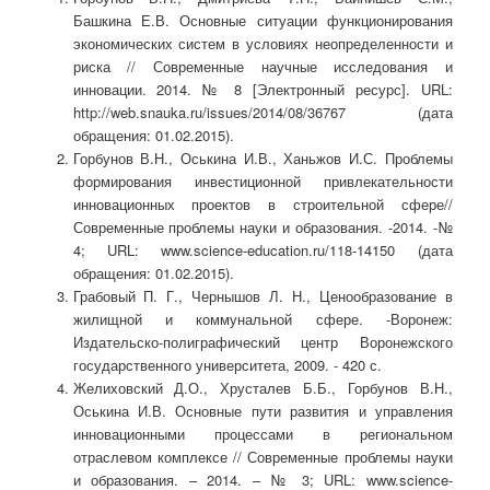
Башкина Е.В. Основные ситуации функционирования
экономических систем в условиях неопределенности и
риска // Современные научные исследования и
инновации. 2014. № 8 [Электронный ресурс]. URL:
http://web.snauka.ru/issues/2014/08/36767 (дата
обращения: 01.02.2015).
Горбунов В.Н., Оськина И.В., Ханьжов И.С. Проблемы
формирования инвестиционной привлекательности
инновационных проектов в строительной сфере//
Современные проблемы науки и образования. -2014. -№
4; URL: www.science-education.ru/118-14150 (дата
обращения: 01.02.2015).
Грабовый П. Г., Чернышов Л. Н., Ценообразование в
жилищной и коммунальной сфере. -Воронеж:
Издательско-полиграфический центр Воронежского
государственного университета, 2009. - 420 с.
Желиховский Д.О., Хрусталев Б.Б., Горбунов В.Н.,
Оськина И.В. Основные пути развития и управления
инновационными процессами в региональном
отраслевом комплексе // Современные проблемы науки
и образования. – 2014. – № 3; URL: www.science-