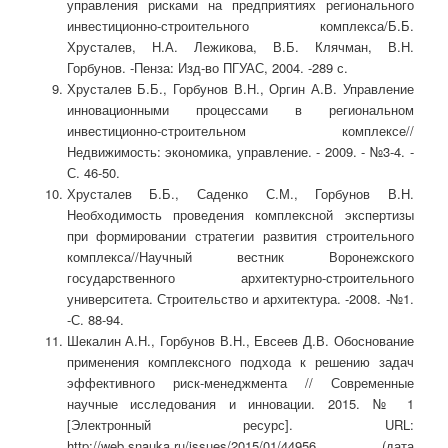
управления рисками на предприятиях регионального
инвестиционно-строительного комплекса/Б.Б.
Хрусталев, Н.А. Лежикова, В.Б. Клячман, В.Н.
Горбунов. -Пенза: Изд-во ПГУАС, 2004. -289 с.
Хрусталев Б.Б., Горбунов В.Н., Оргин А.В. Управление
инновационными процессами в региональном
инвестиционно-строительном комплексе//
Недвижимость: экономика, управление. - 2009. - №3-4. -
С. 46-50.
Хрусталев Б.Б., Саденко С.М., Горбунов В.Н.
Необходимость проведения комплексной экспертизы
при формировании стратегии развития строительного
комплекса//Научный вестник Воронежского
государственного архитектурно-строительного
университета. Строительство и архитектура. -2008. -№1.
-С. 88-94.
Шекалин А.Н., Горбунов В.Н., Евсеев Д.В. Обоснование
применения комплексного подхода к решению задач
эффективного риск-менеджмента // Современные
научные исследования и инновации. 2015. № 1
[Электронный ресурс]. URL:
http://web.snauka.ru/issues/2015/01/44956 (дата