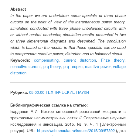
Abstract
In the paper we are undertaken some specials of three phase
circuits on the point of view of the instantaneous power theory,
simulation conducted with three phase unbalanced circuits with
or without neutral conductor, simulation results presented in two
or three dimensional diagrams and described. The conclusion
which is based on the results is that these specials can be used
to compensate reactive power, distortion and to balanced circuit.
Keywords:
compensating
,
current distortion
,
Frize theory
,
nonactive current
,
p-q theory
,
p-q теория
,
reactive power
,
voltage
distortion
Рубрика:
05.00.00 ТЕХНИЧЕСКИЕ НАУКИ
Библиографическая ссылка на статью:
Барданов А.И. Вектор мгновенной реактивной мощности в
трехфазных несимметричных сетях // Современные научные
исследования и инновации. 2015. № 9. Ч. 1 [Электронный
ресурс]. URL:
https://web.snauka.ru/issues/2015/09/57392
(дата