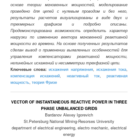
основе теории мгновенных мощностей, моделирование
проведено для цепей с нулевым проводом и без него,
результаты расчетов визуализированы в виде двух и
трехмерных графиков и подробно описаны.
Продемонстрирована возможность определить характер
нагрузки по изменению вектора мгновенной реактивной
мощности во времени. На основе полученных результатов
сделан вывод о применении выявленных особенностей для
управления компенсаторами реактивной мощности,
нелинейных искажений и несимметрии трехфазной цепи.
Ключевые слова:
искажения напряжения
,
искажения тока
,
компенсация искажений
,
неактивный ток
,
реактивная
мощность
,
теория Фризе
VECTOR OF INSTANTANEOUS REACTIVE POWER IN THREE
PHASE UNBALANCED GRIDS
Bardanov Alexey Igorevich
St.Petersburg National Mining-Resorses University
department of electrical engineering, electro mechanic, electrical
energy