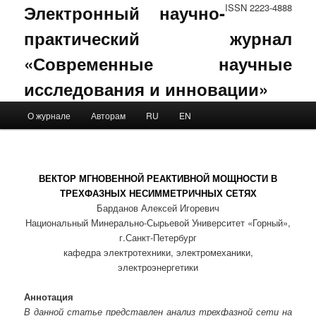
Электронный научно-
ISSN 2223-4888
практический журнал
«Современные научные
исследования и инновации»
Main menu
О журнале
Авторам
RU
EN
Skip to primary content
Skip to secondary content
ВЕКТОР МГНОВЕННОЙ РЕАКТИВНОЙ МОЩНОСТИ В
ТРЕХФАЗНЫХ НЕСИММЕТРИЧНЫХ СЕТЯХ
Барданов Алексей Игоревич
Национальный Минерально-Сырьевой Университет «Горный»,
г.Санкт-Петербург
кафедра электротехники, электромеханики,
электроэнергетики
Аннотация
В данной статье представлен анализ трехфазной сети на