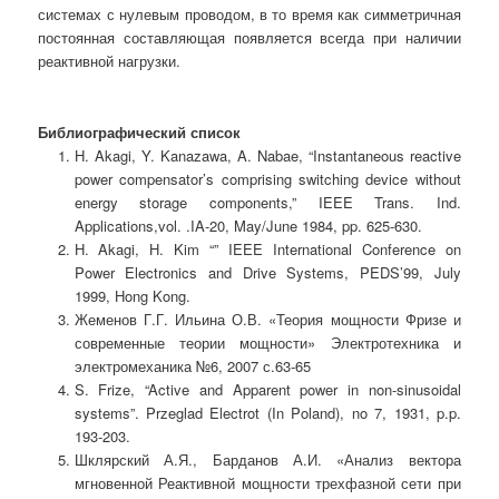
системах с нулевым проводом, в то время как симметричная
постоянная составляющая появляется всегда при наличии
реактивной нагрузки.
Библиографический список
H. Akagi, Y. Kanazawa, A. Nabae, “Instantaneous reactive
power compensator’s comprising switching device without
energy storage components,” IEEE Trans. Ind.
Applications,vol. .IA-20, May/June 1984, pp. 625-630.
H. Akagi, H. Kim “” IEEE International Conference on
Power Electronics and Drive Systems, PEDS’99, July
1999, Hong Kong.
Жеменов Г.Г. Ильина О.В. «Теория мощности Фризе и
современные теории мощности» Электротехника и
электромеханика №6, 2007 с.63-65
S. Frize, “Active and Apparent power in non-sinusoidal
systems”. Przeglad Electrot (In Poland), no 7, 1931, p.p.
193-203.
Шклярский А.Я., Барданов А.И. «Анализ вектора
мгновенной Реактивной мощности трехфазной сети при