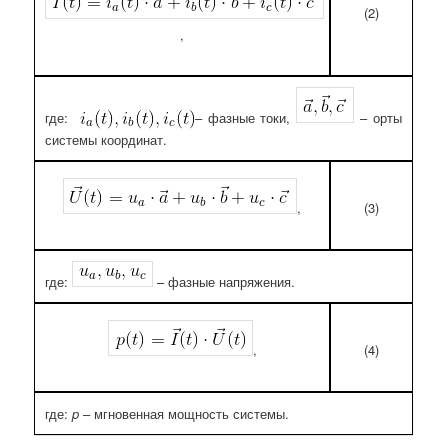
(2)
,
где:
– фазные токи,
– орты
системы координат.
(3)
,
где:
– фазные напряжения.
(4)
,
где:
p
– мгновенная мощность системы.