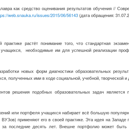
лавра как средство оценивания результатов обучения // Совр
tps://web.snauka.ru/issues/2015/06/56143
(дата обращения: 31.07.2
й практике растёт понимание того, что стандартная экзаме
 учащихся, необходимые им для успешной реализации проф
азработки новых форм диагностики образовательных резуль
, полученных ими в ходе социальной, учебной, творческой и д
нтов решения подобных образовательных задач является 
ений или портфеля учащихся набирает всё большую популярно
ВУЗов) применяют его в своей практике. Эта идея на Западе
 за последние десять лет. Внешне портфолио может быть о