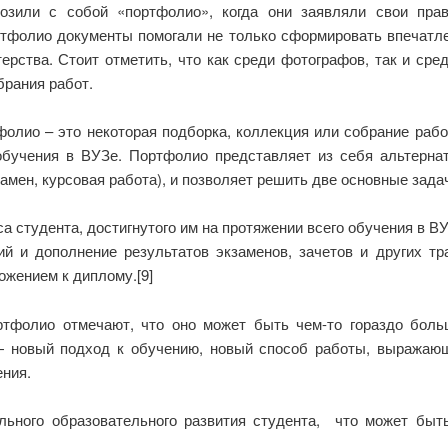
возили с собой «портфолио», когда они заявляли свои пра
тфолио документы помогали не только сформировать впечатле
терства. Стоит отметить, что как среди фотографов, так и ср
брания работ.
олио – это некоторая подборка, коллекция или собрание рабо
обучения в ВУЗе. Портфолио представляет из себя альтерна
амен, курсовая работа), и позволяет решить две основные зада
а студента, достигнутого им на протяжении всего обучения в ВУ
ий и дополнение результатов экзаменов, зачетов и других т
жением к диплому.[9]
ртфолио отмечают, что оно может быть чем-то гораздо бол
— новый подход к обучению, новый способ работы, выражающ
ения.
ьного образовательного развития студента, что может быт