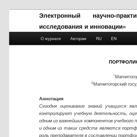
Электронный научно-прак
исследования и инновации»
Main menu
О журнале
Авторам
RU
EN
Skip to primary content
Skip to secondary content
ПОРТФОЛИО
Магнитого
1
Магнитогорский госу
2
Аннотация
Сегодня оценивание знаний учащихся яв
контролируют учебную деятельность, оце
одним из важнейших компонентов учебного 
и одним из таких средств является портф
роль преподавателя в составлении портфол