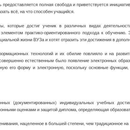
ь предоставляется полная свобода и приветствуется инициати
зать всё, на что способен учащийся.
ы, которые достиг ученик в различных видах деятельности
 элементом практико-ориентированного подхода к обучению. 
циальной жизни ВУЗа и хотят отразить эти достижения в допо
ормационных технологий и их обилие повлияло и на развит
 совершенно естественным было появление электронных образ
ую его форму и электронную, поскольку основные функции,
анных (документированных) индивидуальных учебных дости
ционными оценками и защитой диплома, определяющая образова
енивания, нацеленное в большей степени, чем традиционное на