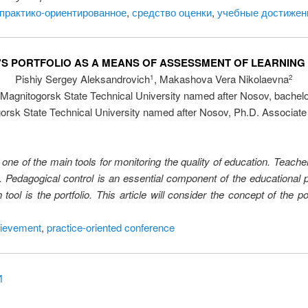
практико-ориентированное
,
средство оценки
,
учебные достижен
S PORTFOLIO AS A MEANS OF ASSESSMENT OF LEARNIN
Pishiy Sergey Aleksandrovich
, Makashova Vera Nikolaevna
1
2
Magnitogorsk State Technical University named after Nosov, bachelo
orsk State Technical University named after Nosov, Ph.D. Associate
e of the main tools for monitoring the quality of education. Teacher
ks. Pedagogical control is an essential component of the education
 is the portfolio. This article will consider the concept of the por
hievement
,
practice-oriented conference
И