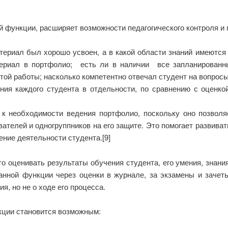
 функции, расширяет возможности педагогического контроля и 
териал был хорошо усвоен, а в какой области знаний имеются
териал в портфолио; есть ли в наличии все запланированны
этой работы; насколько компетентно отвечал студент на вопрос
ия каждого студента в отдельности, по сравнению с оценкой
 к необходимости ведения портфолио, поскольку оно позволя
ателей и одногруппников на его защите. Это помогает развиват
ние деятельности студента.[9]
о оценивать результаты обучения студента, его умения, знани
анной функции через оценки в журнале, за экзамены и зачет
, но не о ходе его процесса.
кции становится возможным: