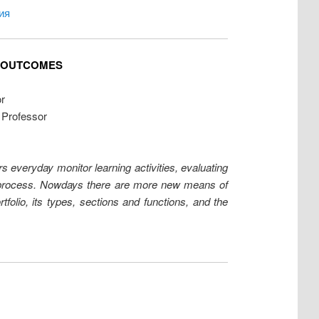
ия
G OUTCOMES
r
 Professor
s everyday monitor learning activities, evaluating
al process. Nowdays there are more new means of
tfolio, its types, sections and functions, and the